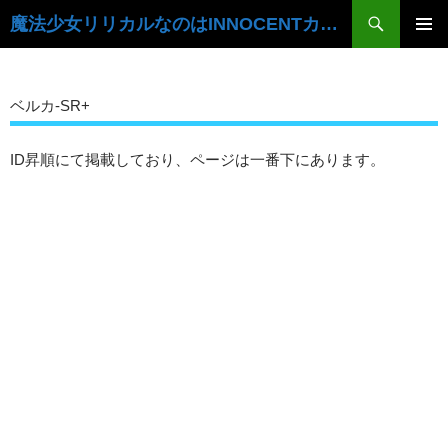
検
魔法少女リリカルなのはINNOCENTカードデータベース
索
コ
ン
メ
テ
イ
ン
ベルカ-SR+
ツ
ン
へ
ID昇順にて掲載しており、ページは一番下にあります。
ス
メ
キ
ニ
ッ
プ
ュ
ー