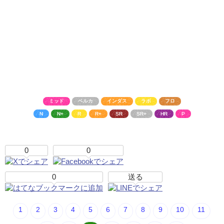
ミッド
ベルカ
インダス
ラボ
フロ
N
N+
R
R+
SR
SR+
HR
P
0
0
0
送る
1
2
3
4
5
6
7
8
9
10
11