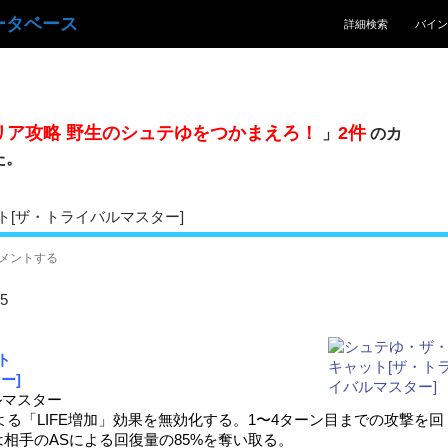
コンテンツへスキッ
ータベース
詳細検索
バイン
リア攻略 野生のシュテゆをつかまえろ！
2件
」
のカ
た。
ト[ザ・トライバルマスター]
メントする
5
ト
ー]
マスター
る「LIFE増加」効果を無効化する。1〜4ターン目までの攻撃を回
相手のASによる回復量の85%を奪い取る。