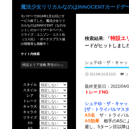
検
魔法少女リリカルなのはINNOCENTカードデ
索
モバゲーで2018年1月12日にサ
ービス終了した、魔法少女リリ
カルなのはINNOCENT（なのセ
ント）のカードデータベース、
リライズ・ユニゾン・コスト比
特設エ
検索結果: 「
（コス比）・ボーナスプラス値
の情報等も掲載中！
ードがヒットしまし
サイト内検索
シュテゆ・ザ・キャッ
検
索:
2013年10月10日
コ
スタイル
最終更新日：2022/04/0
スタイル
トレードNG
レア
トレード
シュテゆ・ザ・キャッ
キャラ大
[ザ・トライバルマスタ
キャラ小
AS名
ザ・トライバル
リライズ
AS効果
相手のASによ
AS
避し、5ターン目以降は
AS