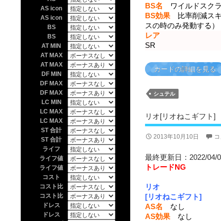
BS名
ワイルドスクラ
AS icon
BS効果
比率削減スキル
AS icon
スの時のみ発動する）
BS
レア
BS
SR
AT MIN
AT MAX
AT MAX
カードの詳細を見る
DF MIN
DF MAX
DF MAX
シュテル
LC MIN
LC MAX
リオ[リオねこギフト]
LC MAX
ST 合計
2013年10月10日
コ
ST 合計
ライフ
最終更新日：2022/04/0
ライフ値
トレードNG
ライフ値
コスト
リオ
コスト比
コスト比
[リオねこギフト]
ドレス
AS名
なし
ドレス
AS効果
なし