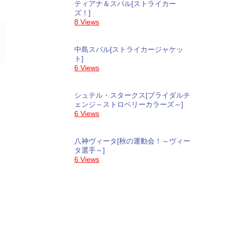
ティアナ＆スバル[ストライカー
ズ！]
8 Views
中島スバル[ストライカージャケッ
ト]
6 Views
シュテル・スタークス[ブライダルチ
ェンジ～ストロベリーカラーズ～]
6 Views
八神ヴィータ[秋の運動会！～ヴィー
タ選手～]
6 Views