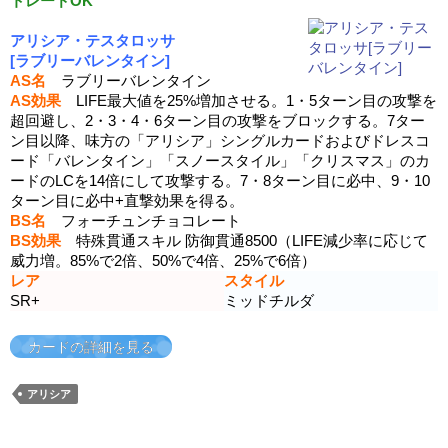
トレードOK
アリシア・テスタロッサ
[ラブリーバレンタイン]
AS名
ラブリーバレンタイン
AS効果
LIFE最大値を25%増加させる。1・5ターン目の攻撃を
超回避し、2・3・4・6ターン目の攻撃をブロックする。7ター
ン目以降、味方の「アリシア」シングルカードおよびドレスコ
ード「バレンタイン」「スノースタイル」「クリスマス」のカ
ードのLCを14倍にして攻撃する。7・8ターン目に必中、9・10
ターン目に必中+直撃効果を得る。
BS名
フォーチュンチョコレート
BS効果
特殊貫通スキル 防御貫通8500（LIFE減少率に応じて
威力増。85%で2倍、50%で4倍、25%で6倍）
レア
スタイル
SR+
ミッドチルダ
カードの詳細を見る
アリシア