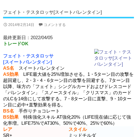
フェイト・テスタロッサ[スイートバレンタイン]
2014年2月14日
コメントする
最終更新日：2022/04/05
トレードOK
フェイト・テスタロッサ
[スイートバレンタイン]
AS名
スイートバレンタイン
AS効果
LIFE最大値を25%増加させる。1・5ターン目の攻撃を
超回避し、2・3・4・6ターン目の攻撃を回避する。7ターン目
以降、味方の「フェイト」シングルカードおよびドレスコード
「バレンタイン」「スノースタイル」「クリスマス」のカード
のLCを14倍にして攻撃する。7・8ターン目に直撃、9・10ター
ン目に必中+直撃効果を得る。
BS名
手作りチョコレート
BS効果
特殊強化スキル AT強化20%（LIFE現在値に応じて強
化率増。LIFE75%でAT30%、50%で40%、25%で60%）
レア
スタイル
SR+
ミッドチルダ