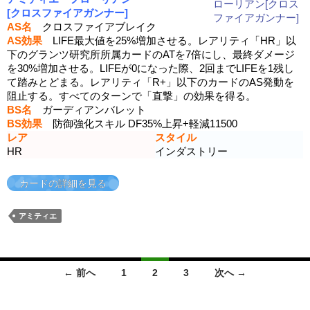
[クロスファイアガンナー]
AS名
クロスファイアブレイク
AS効果
LIFE最大値を25%増加させる。レアリティ「HR」以
下のグランツ研究所所属カードのATを7倍にし、最終ダメージ
を30%増加させる。LIFEが0になった際、2回までLIFEを1残し
て踏みとどまる。レアリティ「R+」以下のカードのAS発動を
阻止する。すべてのターンで「直撃」の効果を得る。
BS名
ガーディアンバレット
BS効果
防御強化スキル DF35%上昇+軽減11500
レア
スタイル
HR
インダストリー
カードの詳細を見る
アミティエ
投
← 前へ
1
2
3
次へ →
稿