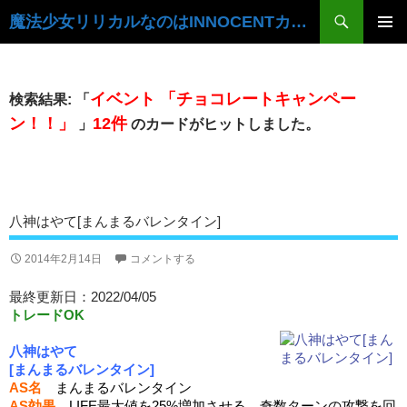
検
魔法少女リリカルなのはINNOCENTカードデータベース
索
コ
ン
メ
テ
イ
ン
イベント 「チョコレートキャンペー
検索結果: 「
ツ
ン
ン！！」
12件
」
のカードがヒットしました。
へ
ス
メ
キ
ニ
ッ
プ
ュ
八神はやて[まんまるバレンタイン]
ー
2014年2月14日
コメントする
最終更新日：2022/04/05
トレードOK
八神はやて
[まんまるバレンタイン]
AS名
まんまるバレンタイン
AS効果
LIFE最大値を25%増加させる。奇数ターンの攻撃を回