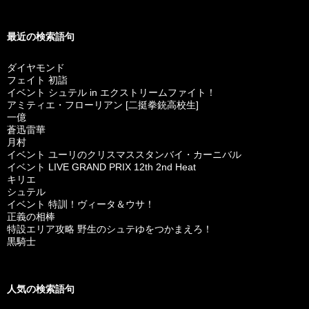
最近の検索語句
ダイヤモンド
フェイト 初詣
イベント シュテル in エクストリームファイト！
アミティエ・フローリアン [二挺拳銃高校生]
一億
蒼迅雷華
月村
イベント ユーリのクリスマススタンバイ・カーニバル
イベント LIVE GRAND PRIX 12th 2nd Heat
キリエ
シュテル
イベント 特訓！ヴィータ＆ウサ！
正義の相棒
特設エリア攻略 野生のシュテゆをつかまえろ！
黒騎士
人気の検索語句