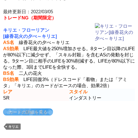
最終更新日：2022/03/05
トレードNG（期間限定）
キリエ・フローリアン
[線香花火の夕べ～キリエ]
AS名
線香花火の夕べ～キリエ
AS効果
LIFE最大値を250%増加させる。8ターン目以降のLIFE
が80%以下に減少せず、「スキル封殺」を含むASの発動を封じ
る。9ターン目に相手のLIFEを30%削減する。LIFEが80%以下に
なった際、3回までLIFEを全快する。
BS名
二人の花火
BS効果
LIFE回復3%（ドレスコード「着物」または「アミ
タ」「キリエ」のカードがエースの場合、効果2倍）
レア
スタイル
SR
インダストリー
カードの詳細を見る
キリエ