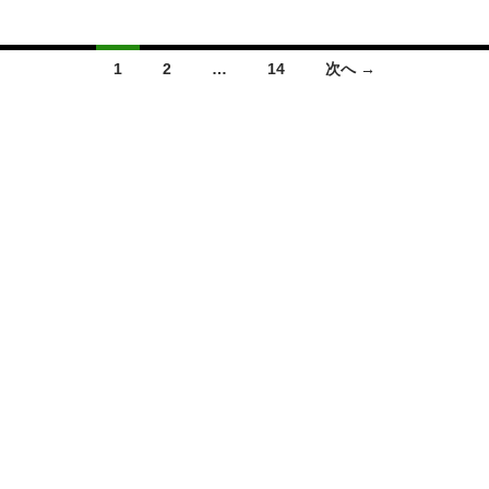
投
1
2
…
14
次へ →
稿
ナ
ビ
ゲ
ー
シ
ョ
ン