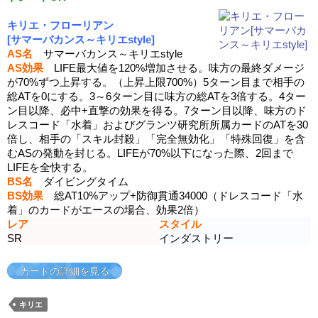
キリエ・フローリアン
[サマーバカンス～キリエstyle]
AS名
サマーバカンス～キリエstyle
AS効果
LIFE最大値を120%増加させる。味方の最終ダメージ
が70%ずつ上昇する。（上昇上限700%）5ターン目まで相手の
総ATを0にする。3～6ターン目に味方の総ATを3倍する。4ター
ン目以降、必中+直撃の効果を得る。7ターン目以降、味方のド
レスコード「水着」およびグランツ研究所所属カードのATを30
倍し、相手の「スキル封殺」「完全無効化」「特殊回復」を含
むASの発動を封じる。LIFEが70%以下になった際、2回まで
LIFEを全快する。
BS名
ダイビングタイム
BS効果
総AT10%アップ+防御貫通34000（ドレスコード「水
着」のカードがエースの場合、効果2倍）
レア
スタイル
SR
インダストリー
カードの詳細を見る
キリエ