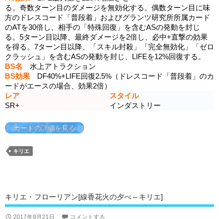
る。奇数ターン目のダメージを無効化する。偶数ターン目に味
方のドレスコード「普段着」およびグランツ研究所所属カード
のATを30倍し、相手の「特殊回復」を含むASの発動を封じ
る。5ターン目以降、最終ダメージを2倍し、必中+直撃の効果
を得る。7ターン目以降、「スキル封殺」「完全無効化」「ゼロ
クラッシュ」を含むASの発動を封じ、LIFEを12%回復する。
BS名
水上アトラクション
BS効果
DF40%+LIFE回復2.5%（ドレスコード「普段着」のカ
ードがエースの場合、効果2倍）
レア
スタイル
SR+
インダストリー
カードの詳細を見る
キリエ
キリエ・フローリアン[線香花火の夕べ～キリエ]
2017年9月21日
コメントする