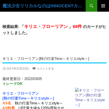
検
魔法少女リリカルなのはINNOCENTカードデータベース
索
コ
ン
メ
テ
イ
ン
キリエ・フローリアン
68件
検索結果: 「
」
のカードがヒ
ツ
ン
ットしました。
へ
ス
メ
キ
ニ
ッ
プ
ュ
キリエ・フローリアン[秋の行楽Time～キリエstyle～]
ー
2017年10月23日
コメントする
最終更新日：2022/03/05
トレードOK
キリエ・フローリアン
[秋の行楽Time～キリエstyle～]
AS名
秋の行楽Time～キリエstyle～
AS効果
LIFE最大値を120%増加させ