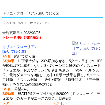
キリエ・フローリアン[続いてゆく道]
2017年9月21日
コメントする
最終更新日：2022/03/05
トレードNG（期間限定）
キリエ・フローリアン
[続いてゆく道]
AS名
続いてゆく道
AS効果
LIFE最大値を120%増加させる。5ターン目までのLIFE
が90%以下に減少しない。3～7ターン目に味方のドレスコード
「デュエル」およびグランツ研究所所属カードのAT・DFを30
倍、最終ダメージを3倍し、必中+直撃の効果を得る。5ターン
目以降、「スキル封殺」「必中+直撃」「特殊回復」「完全無
効化」を含むASの発動を封じる。
BS名
希望の花
BS効果
総AT12%アップ+防御貫通26000（ドレスコード「デ
ュエル」のカードがエースの場合、効果2倍）
レア
スタイル