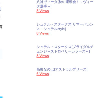
八神ヴィータ[秋の運動会！～ヴィー
タ選手～]
8 Views
コ
シュテル・スタークス[サマーバカン
貫
ス～シュテルstyle]
8 Views
シュテル・スタークス[ブライダルチ
ェンジ～ストロベリーカラーズ～]
8 Views
高町なのは[アストラルブリーズ]
6 Views