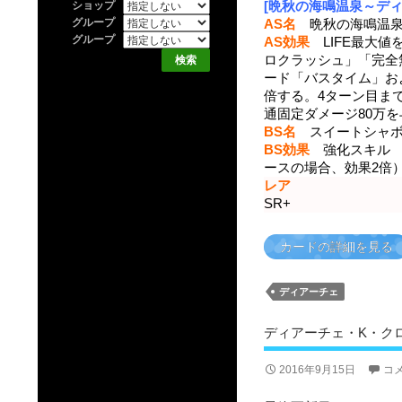
[晩秋の海鳴温泉～ディア
ショップ
グループ
AS名
晩秋の海鳴温泉～
グループ
AS効果
LIFE最大値
ロクラッシュ」「完全
ード「バスタイム」およ
倍する。4ターン目まで
通固定ダメージ80万
BS名
スイートシャ
BS効果
強化スキル 総
ースの場合、効果2倍
レア
SR+
カードの詳細を見る
ディアーチェ
ディアーチェ・K・ク
2016年9月15日
コ