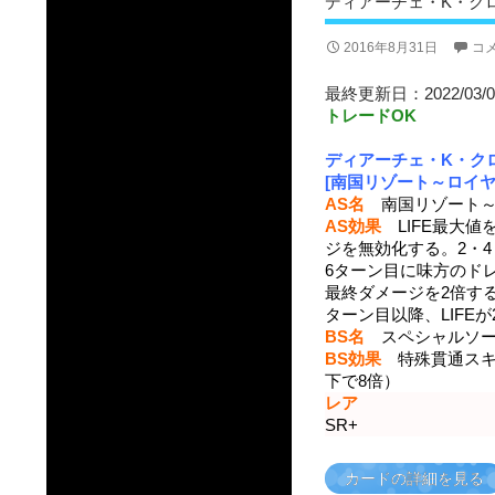
ディアーチェ・K・クロ
2016年8月31日
コ
最終更新日：2022/03/0
トレードOK
ディアーチェ・K・ク
[南国リゾート～ロイヤ
AS名
南国リゾート～ロ
AS効果
LIFE最大値
ジを無効化する。2・4
6ターン目に味方のド
最終ダメージを2倍す
ターン目以降、LIFE
BS名
スペシャルソ
BS効果
特殊貫通スキル 
下で8倍）
レア
SR+
カードの詳細を見る