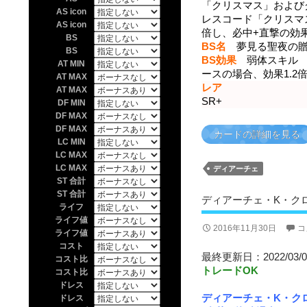
「クリスマス」および
AS icon
レスコード「クリスマ
AS icon
倍し、必中+直撃の効果
BS
BS名
夢見る聖夜の贈り物
BS
BS効果
弱体スキル 相
AT MIN
ースの場合、効果1.2
AT MAX
レア
AT MAX
SR+
DF MIN
DF MAX
DF MAX
カードの詳細を見る
LC MIN
LC MAX
LC MAX
ディアーチェ
ST 合計
ST 合計
ディアーチェ・K・クロ
ライフ
ライフ値
2016年11月30日
コ
ライフ値
コスト
最終更新日：2022/03/0
コスト比
トレードOK
コスト比
ドレス
ディアーチェ・K・ク
ドレス