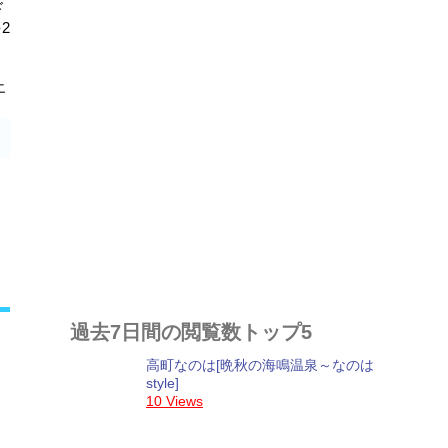
ド
2
エ
過去7日間の閲覧数トップ5
高町なのは[晩秋の海鳴温泉～なのは
style]
10 Views