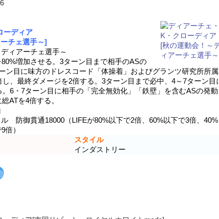
6
ローディア
ーチェ選手～]
ディアーチェ選手～
を80%増加させる。3ターン目まで相手のASの
ターン目に味方のドレスコード「体操着」およびグランツ研究所所属
0倍し、最終ダメージを2倍する。3ターン目まで必中、4～7ターン目
る。6・7ターン目に相手の「完全無効化」「鉄壁」を含むASの発動
総ATを4倍する。
操
防御貫通18000（LIFEが80%以下で2倍、60%以下で3倍、40%
で9倍）
スタイル
インダストリー