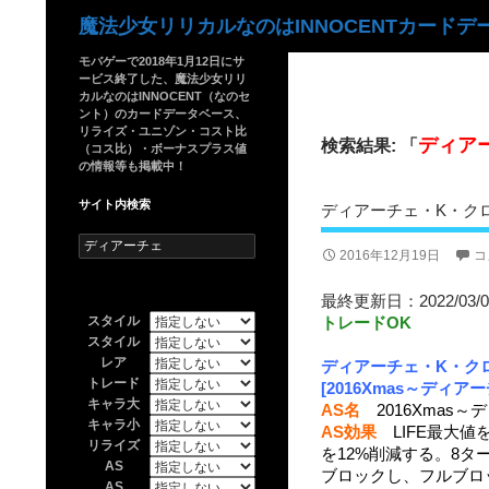
検
魔法少女リリカルなのはINNOCENTカードデ
索
モバゲーで2018年1月12日にサ
ービス終了した、魔法少女リリ
カルなのはINNOCENT（なのセ
ント）のカードデータベース、
リライズ・ユニゾン・コスト比
ディア
検索結果: 「
（コス比）・ボーナスプラス値
の情報等も掲載中！
サイト内検索
ディアーチェ・K・クロー
検
2016年12月19日
コ
索:
最終更新日：2022/03/0
スタイル
トレードOK
スタイル
レア
ディアーチェ・K・ク
トレード
[2016Xmas～ディアー
キャラ大
AS名
2016Xmas～
キャラ小
AS効果
LIFE最大値を
リライズ
を12%削減する。8
AS
ブロックし、フルブロッ
AS