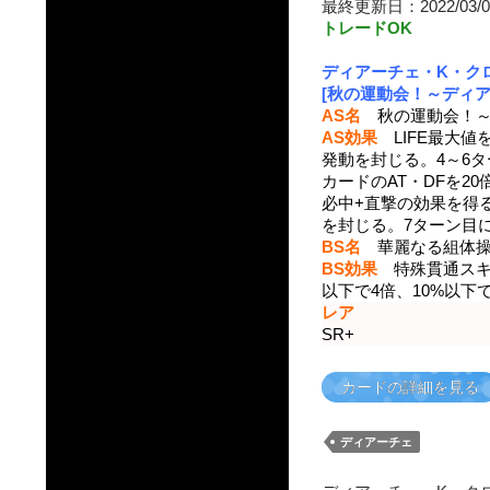
最終更新日：2022/03/0
トレードOK
ディアーチェ・K・ク
[秋の運動会！～ディア
AS名
秋の運動会！～
AS効果
LIFE最大値
発動を封じる。4～6
カードのAT・DFを2
必中+直撃の効果を得
を封じる。7ターン目に
BS名
華麗なる組体
BS効果
特殊貫通スキル 
以下で4倍、10%以下
レア
SR+
カードの詳細を見る
ディアーチェ