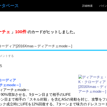
コンテンツへスキッ
ータベース
詳細検索
バイン
ーチェ
100件
」
のカードがヒットしました。
ディア[2016Xmas～ディアーチェmode～]
メントする
5
ローディア
チェmode～]
ディアーチェmode～
90%増加させる。9ターン目まで相手のLIFE
ターン目まで相手の「スキル封殺」を含むASの発動を封じ、攻撃をフ
ク成立時にLIFEを12%回復する。7ターンまで味方のドレスコー