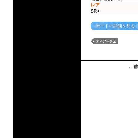
レア
SR+
カードの詳細を見る
ディアーチェ
投
← 
稿
ナ
ビ
ゲ
ー
シ