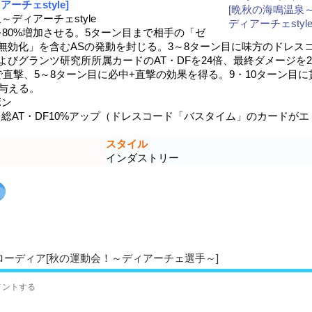
ーチェstyle]
ディアーチェstyle
を80%増加させる。5ターン目まで相手の「ゼ
無効化」を含むASの発動を封じる。3～8ターン目に味方のドレス
びグランツ研究所所属カードのAT・DFを24倍、最終ダメージを2
直撃、5～8ターン目に必中+直撃の効果を得る。9・10ターン目に
を与える。
ボン
AT・DF10%アップ（ドレスコード「バスタイム」のカードがエ
）
スタイル
インダストリー
ローディア[秋の運動会！～ディアーチェ選手～]
メントする