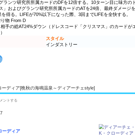
グランツ研究所所属カードのDFを12倍する。10ターン目に味方の
ス」およびグランツ研究所所属カードのATを24倍、最終ダメージを
を得る。LIFEが70%以下になった際、3回までLIFEを全快する。
 From D
手の総AT24%ダウン（ドレスコード「クリスマス」のカードが
倍）
スタイル
インダストリー
ーディア[晩秋の海鳴温泉～ディアーチェstyle]
メントする
7
ローディア