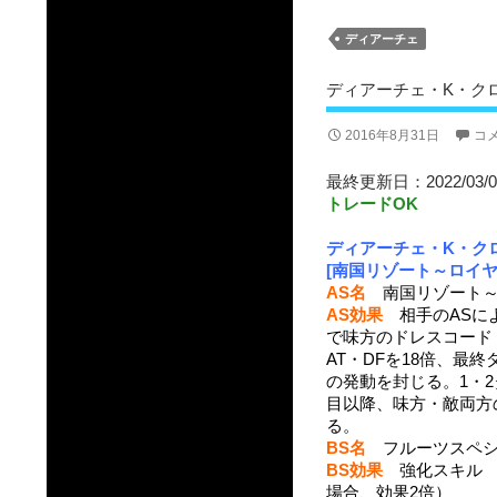
ディアーチェ
ディアーチェ・K・クロ
2016年8月31日
コ
最終更新日：2022/03/0
トレードOK
ディアーチェ・K・ク
[南国リゾート～ロイヤル
AS名
南国リゾート～ロ
AS効果
相手のASによ
で味方のドレスコード
AT・DFを18倍、最
の発動を封じる。1・
目以降、味方・敵両方の
る。
BS名
フルーツスペシ
BS効果
強化スキル 総
場合、効果2倍）