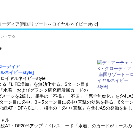
ーディア[南国リゾート～ロイヤルネイビーstyle]
メントする
6
ローディア
ネイビーstyle]
イヤルネイビーstyle
る「LIFE増加」を無効化する。5ターン目ま
「水着」およびグランツ研究所所属カードの
終ダメージを2倍し、相手の「不撓」「不屈」「完全無効化」を含むA
2ターン目に必中、3～5ターン目に必中+直撃の効果を得る。6ター
総AT・DFを0にし、相手の「必中+直撃」を含むASの発動を封じ
ャル
AT・DF20%アップ（ドレスコード「水着」のカードがエースの