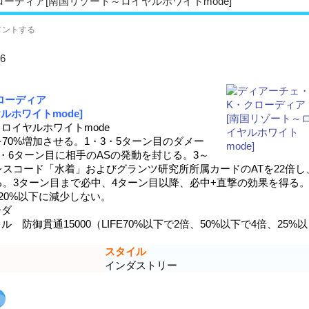
ーディア[南国リゾート～ロイヤルホワイトmode]
メントする
6
ローディア
ルホワイトmode]
イヤルホワイトmode
を70%増加させる。1・3・5ターン目のダメー
・6ターン目に相手のASの発動を封じる。3～
レスコード「水着」およびグランツ研究所所属カードのATを22倍し
る。3ターン目まで必中、4ターン目以降、必中+直撃の効果を得る。
が20%以下に減少しない。
ーダ
防御貫通15000（LIFE70%以下で2倍、50%以下で4倍、25%以
スタイル
インダストリー