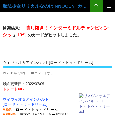
検
魔法少女リリカルなのはINNOCENTカードデータベース
索
コ
ン
メ
テ
イ
ン
勝ち抜き！インターミドルチャンピオン
検索結果: 「
ツ
ン
シッ
13件
」
のカードがヒットしました。
へ
ス
メ
キ
ニ
ッ
プ
ュ
ヴィヴィオ＆アインハルト[ロード・トゥ・ドリーム]
ー
2015年7月2日
コメントする
最終更新日：2022/03/09
トレードNG
ヴィヴィオ＆アインハルト
[ロード・トゥ・ドリーム]
AS名
ロード・トゥ・ドリーム
AS効果
味方の「ViVid」カード1枚につ