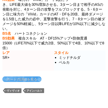
き、LIFE最大値を30%増加させる。3ターン目まで相手のASの
発動を封じ、4ターン目の攻撃をフルブロックする。5・6ター
ン目に味方の「ViVid」カードのAT・DFを20倍、最終ダメージ
を1.5倍した威力の必中、直撃攻撃を行う。7・8ターン目の被ダ
メージを50%軽減し、9ターン目以降LIFEが10%以下に減少しな
い。
BS名
ハートコネクション
BS効果
複合スキル AT・DF15%アップ+防御貫通
15000（LIFE70%以下で威力2倍、50%以下で4倍、10%以下で8
倍）
レア
スタイル
SR+
ミッドチルダ
ベルカ
カードの詳細を見る
ヴィヴィオ
アインハルト