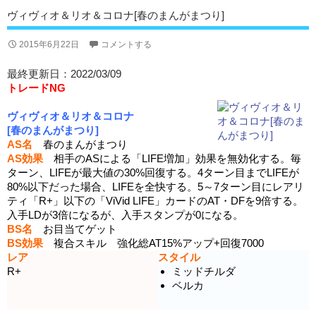
ヴィヴィオ＆リオ＆コロナ[春のまんがまつり]
2015年6月22日
コメントする
最終更新日：2022/03/09
トレードNG
ヴィヴィオ＆リオ＆コロナ
[春のまんがまつり]
AS名
春のまんがまつり
AS効果
相手のASによる「LIFE増加」効果を無効化する。毎
ターン、LIFEが最大値の30%回復する。4ターン目までLIFEが
80%以下だった場合、LIFEを全快する。5～7ターン目にレアリ
ティ「R+」以下の「ViVid LIFE」カードのAT・DFを9倍する。
入手LDが3倍になるが、入手スタンプが0になる。
BS名
お目当てゲット
BS効果
複合スキル 強化総AT15%アップ+回復7000
レア
スタイル
R+
ミッドチルダ
ベルカ