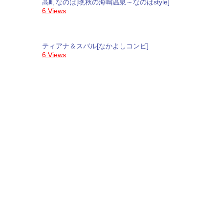
高町なのは[晩秋の海鳴温泉～なのはstyle]
6 Views
ティアナ＆スバル[なかよしコンビ]
6 Views