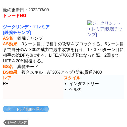
最終更新日：2022/03/09
トレードNG
ジークリンデ・エレミア
[鉄腕チャンプ]
AS名
鉄腕チャンプ
AS効果
3ターン目まで相手の攻撃をブロックする。6ターン目
まで自分のAT×30の威力で必中攻撃を行う。1・3・6ターン目に
相手の総DFを0にする。LIFEが70%以下になった際、2回まで
LIFEを20%回復する。
BS名
真髄モード
BS効果
複合スキル AT30%アップ+防御貫通7400
レア
スタイル
R+
インダストリー
ベルカ
カードの詳細を見る
ジークリンデ