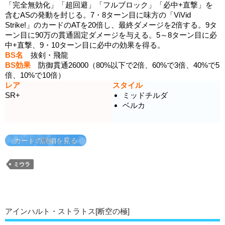
「完全無効化」「超回避」「フルブロック」「必中+直撃」を
含むASの発動を封じる。7・8ターン目に味方の「ViVid
Strike!」のカードのATを20倍し、最終ダメージを2倍する。9タ
ーン目に90万の貫通固定ダメージを与える。5～8ターン目に必
中+直撃、9・10ターン目に必中の効果を得る。
BS名
抜剣・飛龍
BS効果
防御貫通26000（80%以下で2倍、60%で3倍、40%で5
倍、10%で10倍）
レア
スタイル
SR+
ミッドチルダ
ベルカ
カードの詳細を見る
ミウラ
アインハルト・ストラトス[断空の極]