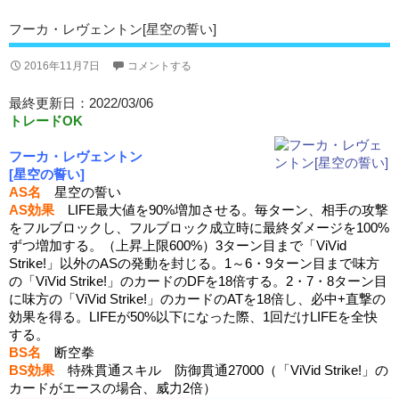
フーカ・レヴェントン[星空の誓い]
2016年11月7日
コメントする
最終更新日：2022/03/06
トレードOK
フーカ・レヴェントン
[星空の誓い]
AS名
星空の誓い
AS効果
LIFE最大値を90%増加させる。毎ターン、相手の攻撃
をフルブロックし、フルブロック成立時に最終ダメージを100%
ずつ増加する。（上昇上限600%）3ターン目まで「ViVid
Strike!」以外のASの発動を封じる。1～6・9ターン目まで味方
の「ViVid Strike!」のカードのDFを18倍する。2・7・8ターン目
に味方の「ViVid Strike!」のカードのATを18倍し、必中+直撃の
効果を得る。LIFEが50%以下になった際、1回だけLIFEを全快
する。
BS名
断空拳
BS効果
特殊貫通スキル 防御貫通27000（「ViVid Strike!」の
カードがエースの場合、威力2倍）