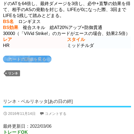
ドのATを64倍し、最終ダメージを3倍し、必中+直撃の効果を得
て、相手のASの発動を封じる。LIFEが0になった際、3回まで
LIFEを1残して踏みとどまる。
BS名
ロンギヌス
BS効果
複合スキル 総AT20%アップ+防御貫通
30000（「ViVid Strike!」のカードがエースの場合、効果2.5倍）
レア
スタイル
HR
ミッドチルダ
カードの詳細を見る
リンネ
リンネ・ベルリネッタ[あの日の絆]
2016年11月14日
コメントする
最終更新日：2022/03/06
トレードOK