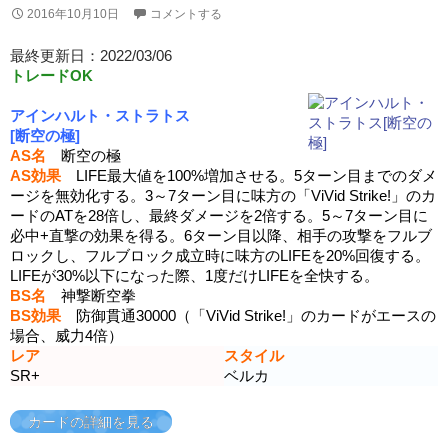
2016年10月10日
コメントする
最終更新日：2022/03/06
トレードOK
アインハルト・ストラトス
[断空の極]
AS名
断空の極
AS効果
LIFE最大値を100%増加させる。5ターン目までのダメ
ージを無効化する。3～7ターン目に味方の「ViVid Strike!」のカ
ードのATを28倍し、最終ダメージを2倍する。5～7ターン目に
必中+直撃の効果を得る。6ターン目以降、相手の攻撃をフルブ
ロックし、フルブロック成立時に味方のLIFEを20%回復する。
LIFEが30%以下になった際、1度だけLIFEを全快する。
BS名
神撃断空拳
BS効果
防御貫通30000（「ViVid Strike!」のカードがエースの
場合、威力4倍）
レア
スタイル
SR+
ベルカ
カードの詳細を見る