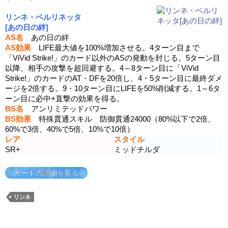
リンネ・ベルリネッタ
[あの日の絆]
AS名
あの日の絆
AS効果
LIFE最大値を100%増加させる。4ターン目まで
「ViVid Strike!」のカード以外のASの発動を封じる。5ターン目
以降、相手の攻撃を超回避する。4～8ターン目に「ViVid
Strike!」のカードのAT・DFを20倍し、4・5ターン目に最終ダメ
ージを2倍する。9・10ターン目にLIFEを50%削減する。1～6タ
ーン目に必中+直撃の効果を得る。
BS名
アンリミテッドパワー
BS効果
特殊貫通スキル 防御貫通24000（80%以下で2倍、
60%で3倍、40%で5倍、10%で10倍）
レア
スタイル
SR+
ミッドチルダ
カードの詳細を見る
リンネ