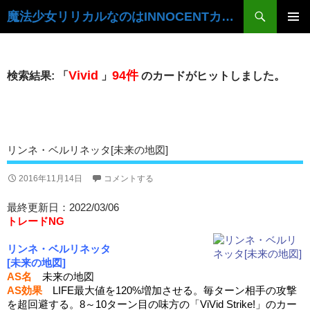
検
魔法少女リリカルなのはINNOCENTカードデータベース
索
コ
ン
メ
テ
イ
ン
Vivid
94件
検索結果: 「
」
のカードがヒットしました。
ツ
ン
へ
ス
メ
キ
ニ
ッ
リンネ・ベルリネッタ[未来の地図]
プ
ュ
2016年11月14日
コメントする
ー
最終更新日：2022/03/06
トレードNG
リンネ・ベルリネッタ
[未来の地図]
AS名
未来の地図
AS効果
LIFE最大値を120%増加させる。毎ターン相手の攻撃
を超回避する。8～10ターン目の味方の「ViVid Strike!」のカー