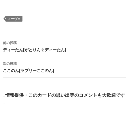
ノーヴェ
投
前の投稿
稿
ディーたん[がとりんぐディーたん]
ナ
次の投稿
ビ
ここのん[ラブリーここのん]
ゲ
ー
↓情報提供・このカードの思い出等のコメントも大歓迎です
シ
↓
ョ
ン