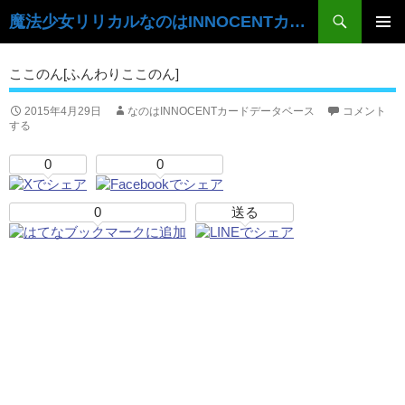
検
魔法少女リリカルなのはINNOCENTカードデータベース
索
コ
ン
メ
ここのん[ふんわりここのん]
テ
イ
ン
ツ
2015年4月29日
なのはINNOCENTカードデータベース
コメント
ン
する
へ
ス
メ
0
0
キ
ニ
ッ
プ
0
送る
ュ
ー