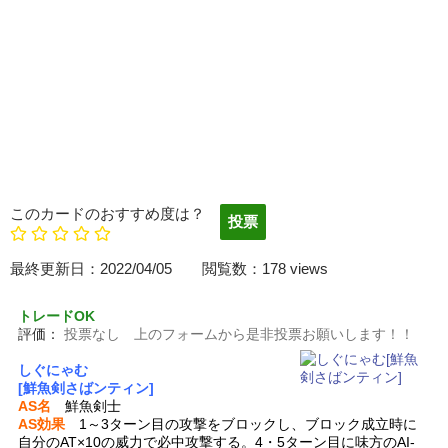
このカードのおすすめ度は？
最終更新日：2022/04/05 閲覧数：178 views
トレードOK
評価：
投票なし 上のフォームから是非投票お願いします！！
しぐにゃむ
[鮮魚剣さばンティン]
AS名
鮮魚剣士
AS効果
1～3ターン目の攻撃をブロックし、ブロック成立時に
自分のAT×10の威力で必中攻撃する。4・5ターン目に味方のAI-