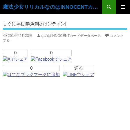
検
魔法少女リリカルなのはINNOCENTカードデータベース
索
コ
ン
メ
しぐにゃむ[鮮魚剣さばンティン]
テ
イ
ン
ツ
2014年4月23日
なのはINNOCENTカードデータベース
コメント
ン
する
へ
ス
メ
0
0
キ
ニ
ッ
プ
0
送る
ュ
ー