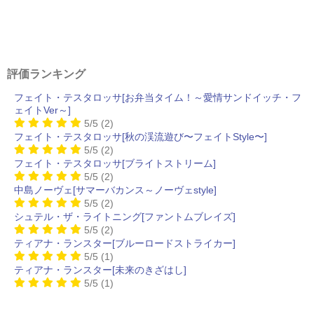
評価ランキング
フェイト・テスタロッサ[お弁当タイム！～愛情サンドイッチ・フ
ェイトVer～]
5/5
(2)
フェイト・テスタロッサ[秋の渓流遊び〜フェイトStyle〜]
5/5
(2)
フェイト・テスタロッサ[ブライトストリーム]
5/5
(2)
中島ノーヴェ[サマーバカンス～ノーヴェstyle]
5/5
(2)
シュテル・ザ・ライトニング[ファントムブレイズ]
5/5
(2)
ティアナ・ランスター[ブルーロードストライカー]
5/5
(1)
ティアナ・ランスター[未来のきざはし]
5/5
(1)