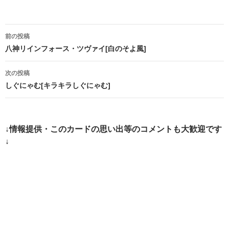
投
前の投稿
稿
八神リインフォース・ツヴァイ[白のそよ風]
ナ
次の投稿
ビ
しぐにゃむ[キラキラしぐにゃむ]
ゲ
ー
↓情報提供・このカードの思い出等のコメントも大歓迎です
シ
↓
ョ
ン