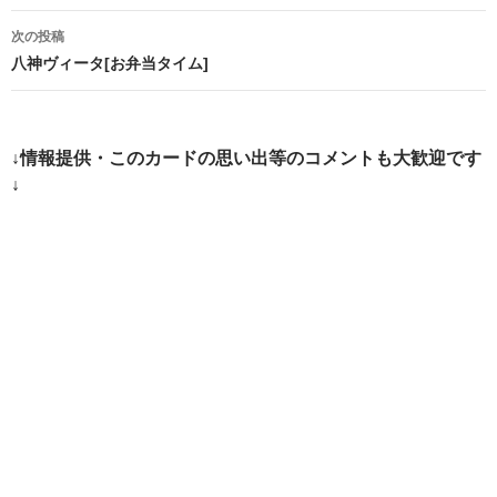
ナ
次の投稿
ビ
八神ヴィータ[お弁当タイム]
ゲ
ー
↓情報提供・このカードの思い出等のコメントも大歓迎です
シ
↓
ョ
ン