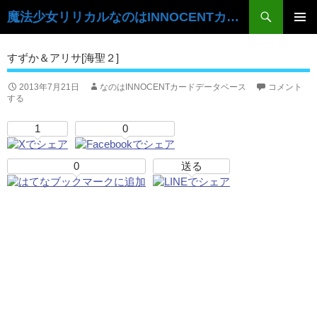
検
魔法少女リリカルなのはINNOCENTカードデータベース
索
コ
ン
メ
すずか＆アリサ[海聖２]
テ
イ
ン
ツ
2013年7月21日
なのはINNOCENTカードデータベース
コメント
ン
する
へ
ス
メ
1
0
キ
ニ
ッ
プ
0
送る
ュ
ー