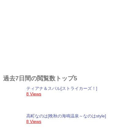
過去7日間の閲覧数トップ5
ティアナ＆スバル[ストライカーズ！]
8 Views
高町なのは[晩秋の海鳴温泉～なのはstyle]
8 Views