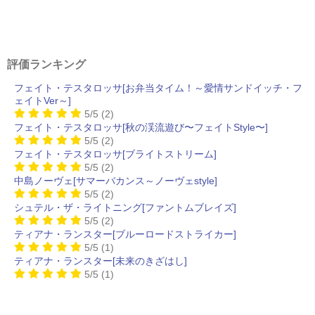
評価ランキング
フェイト・テスタロッサ[お弁当タイム！～愛情サンドイッチ・フ
ェイトVer～]
5/5
(2)
フェイト・テスタロッサ[秋の渓流遊び〜フェイトStyle〜]
5/5
(2)
フェイト・テスタロッサ[ブライトストリーム]
5/5
(2)
中島ノーヴェ[サマーバカンス～ノーヴェstyle]
5/5
(2)
シュテル・ザ・ライトニング[ファントムブレイズ]
5/5
(2)
ティアナ・ランスター[ブルーロードストライカー]
5/5
(1)
ティアナ・ランスター[未来のきざはし]
5/5
(1)