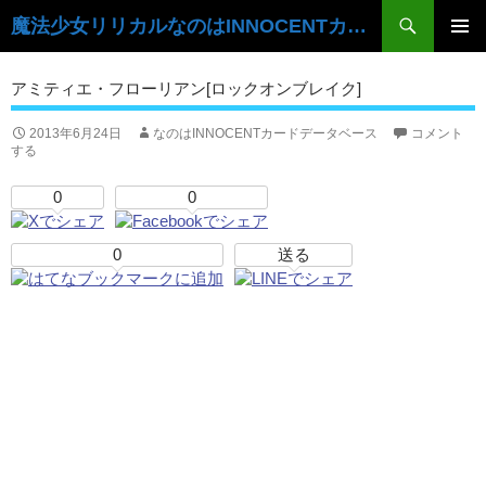
検
魔法少女リリカルなのはINNOCENTカードデータベース
索
コ
ン
メ
アミティエ・フローリアン[ロックオンブレイク]
テ
イ
ン
ツ
2013年6月24日
なのはINNOCENTカードデータベース
コメント
ン
する
へ
ス
メ
0
0
キ
ニ
ッ
プ
0
送る
ュ
ー