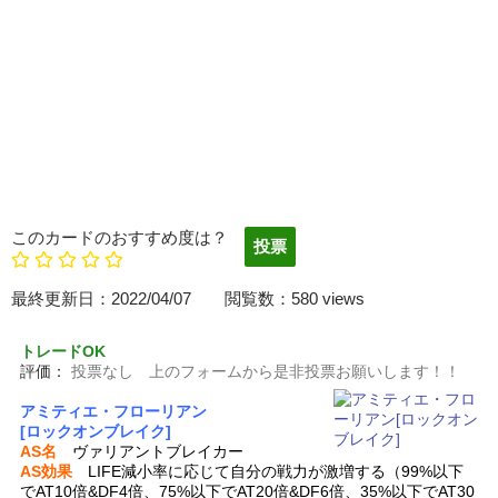
このカードのおすすめ度は？
最終更新日：2022/04/07 閲覧数：580 views
トレードOK
評価：
投票なし 上のフォームから是非投票お願いします！！
アミティエ・フローリアン
[ロックオンブレイク]
AS名
ヴァリアントブレイカー
AS効果
LIFE減小率に応じて自分の戦力が激増する（99%以下
でAT10倍&DF4倍、75%以下でAT20倍&DF6倍、35%以下でAT30