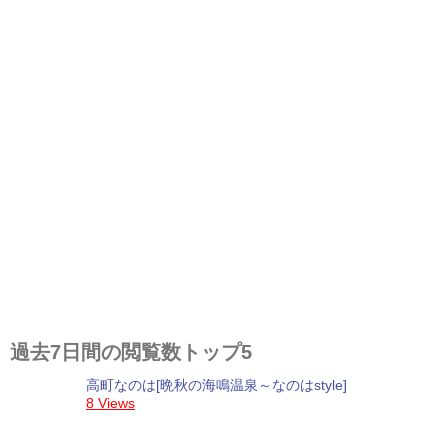
過去7日間の閲覧数トップ5
高町なのは[晩秋の海鳴温泉～なのはstyle]
8 Views