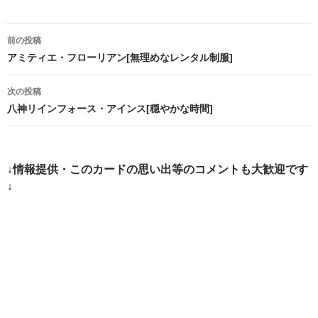
投
前の投稿
稿
アミティエ・フローリアン[無理めなレンタル制服]
ナ
次の投稿
ビ
八神リインフォース・アインス[穏やかな時間]
ゲ
ー
↓情報提供・このカードの思い出等のコメントも大歓迎です
シ
↓
ョ
ン