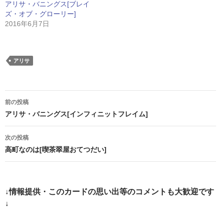
アリサ・バニングス[ブレイ
ズ・オブ・グローリー]
2016年6月7日
アリサ
投
前の投稿
稿
アリサ・バニングス[インフィニットフレイム]
ナ
次の投稿
ビ
高町なのは[喫茶翠屋おてつだい]
ゲ
ー
↓情報提供・このカードの思い出等のコメントも大歓迎です
シ
↓
ョ