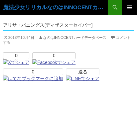
検
魔法少女リリカルなのはINNOCENTカードデータベース
索
コ
ン
メ
アリサ・バニングス[ディザスターセイバー]
テ
イ
ン
ツ
2013年10月4日
なのはINNOCENTカードデータベース
コメント
ン
する
へ
ス
メ
0
0
キ
ニ
ッ
プ
0
送る
ュ
ー