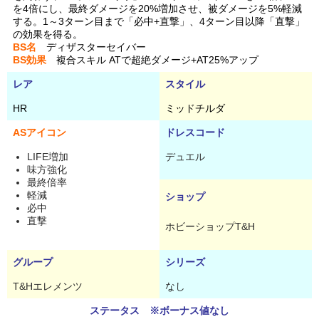
を4倍にし、最終ダメージを20%増加させ、被ダメージを5%軽減
する。1～3ターン目まで「必中+直撃」、4ターン目以降「直撃」
の効果を得る。
BS名
ディザスターセイバー
BS効果
複合スキル ATで超絶ダメージ+AT25%アップ
レア
スタイル
HR
ミッドチルダ
ASアイコン
ドレスコード
LIFE増加
デュエル
味方強化
最終倍率
軽減
ショップ
必中
直撃
ホビーショップT&H
グループ
シリーズ
T&Hエレメンツ
なし
ステータス ※ボーナス値なし