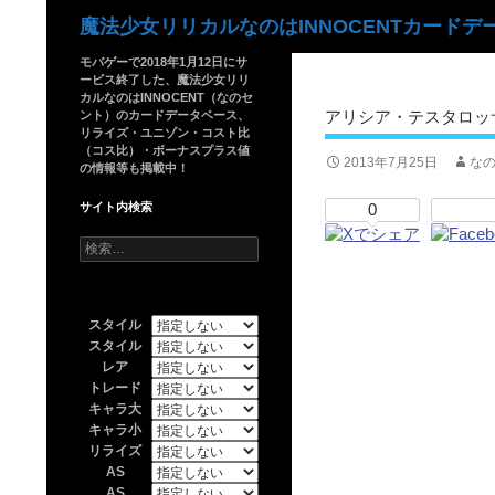
検
魔法少女リリカルなのはINNOCENTカードデ
索
モバゲーで2018年1月12日にサ
ービス終了した、魔法少女リリ
カルなのはINNOCENT（なのセ
アリシア・テスタロッサ
ント）のカードデータベース、
リライズ・ユニゾン・コスト比
（コス比）・ボーナスプラス値
2013年7月25日
なの
の情報等も掲載中！
サイト内検索
0
検
索:
スタイル
スタイル
レア
トレード
キャラ大
キャラ小
リライズ
AS
AS