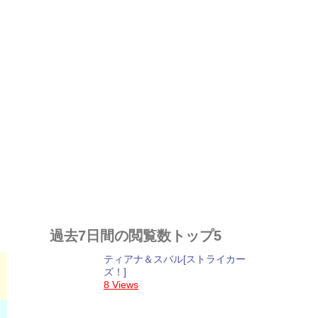
過去7日間の閲覧数トップ5
ティアナ＆スバル[ストライカー
ズ！]
8 Views