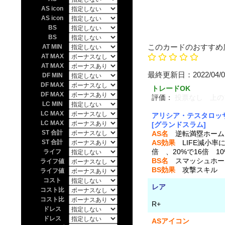
AS icon
AS icon
BS
BS
このカードのおすすめ
AT MIN
AT MAX
AT MAX
最終更新日：20
DF MIN
DF MAX
トレードOK
DF MAX
評価：
投票なし 上の
LC MIN
LC MAX
アリシア・テスタロッ
LC MAX
[グランドスラム]
ST 合計
AS名
逆転満塁ホーム
ST 合計
AS効果
LIFE減小率に
倍 、20%で16倍 10
ライフ
BS名
スマッシュホー
ライフ値
BS効果
攻撃スキル 
ライフ値
コスト
レア
コスト比
コスト比
R+
ドレス
ドレス
ASアイコン