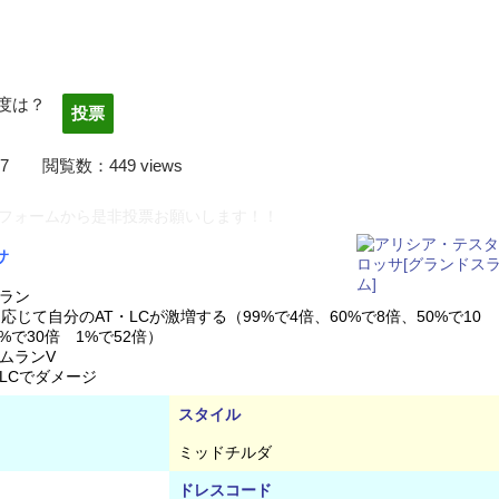
度は？
22/04/07 閲覧数：449 views
フォームから是非投票お願いします！！
サ
ラン
応じて自分のAT・LCが激増する（99%で4倍、60%で8倍、50%で10
%で30倍 1%で52倍）
ムランV
LCでダメージ
スタイル
ミッドチルダ
ドレスコード