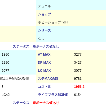
デュエル
ショップ
ホビーショップT&H
シリーズ
なし
ステータス ※ボーナス値なし
1950
AT MAX
3277
2280
DF MAX
3427
2077
LC MAX
3077
値はステMAXの数値
ステMAX合計
9781
5
コスト比
1956.2
LC×2
ライフプラス加算値
6154
ステータス
※ボーナス値あり