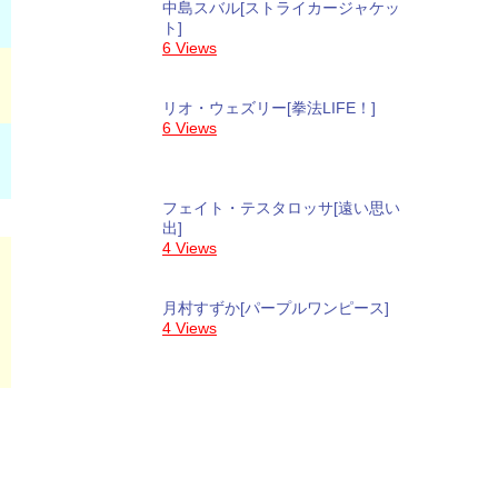
中島スバル[ストライカージャケッ
ト]
6 Views
リオ・ウェズリー[拳法LIFE！]
6 Views
フェイト・テスタロッサ[遠い思い
出]
4 Views
月村すずか[パープルワンピース]
4 Views