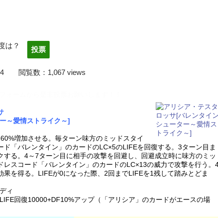
度は？
2/03/14 閲覧数：1,067 views
フォームから是非投票お願いします！！
サ
ー～愛情ストライク～]
を60%増加させる。毎ターン味方のミッドスタイ
ド「バレンタイン」のカードのLC×5のLIFEを回復する。3ターン目ま
クする。4～7ターン目に相手の攻撃を回避し、回避成立時に味方のミッ
レスコード「バレンタイン」のカードのLC×13の威力で攻撃を行う。
果を得る。LIFEが0になった際、2回までLIFEを1残して踏みとどま
ディ
FE回復10000+DF10%アップ（「アリシア」のカードがエースの場