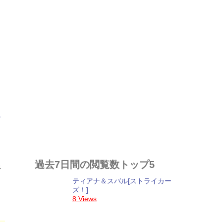
過去7日間の閲覧数トップ5
4
ティアナ＆スバル[ストライカー
ズ！]
8 Views