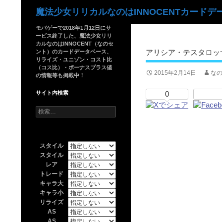
検
魔法少女リリカルなのはINNOCENTカードデ
索
モバゲーで2018年1月12日にサ
ービス終了した、魔法少女リリ
カルなのはINNOCENT（なのセ
アリシア・テスタロッ
ント）のカードデータベース、
リライズ・ユニゾン・コスト比
（コス比）・ボーナスプラス値
2015年2月14日
なの
の情報等も掲載中！
サイト内検索
0
検
索:
スタイル
スタイル
レア
トレード
キャラ大
キャラ小
リライズ
AS
AS