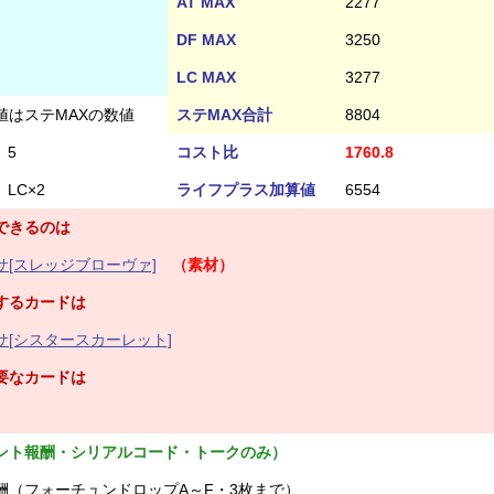
AT MAX
2277
DF MAX
3250
LC MAX
3277
値はステMAXの数値
ステMAX合計
8804
5
コスト比
1760.8
LC×2
ライフプラス加算値
6554
できるのは
[スレッジブローヴァ]
（素材）
するカードは
[シスタースカーレット]
要なカードは
ント報酬・シリアルコード・トークのみ）
酬（フォーチュンドロップA～F・3枚まで）