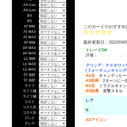
AS icon
AS icon
BS
BS
このカードのおすすめ
AT MIN
AT MAX
AT MAX
最終更新日：20
DF MIN
DF MAX
トレードOK
DF MAX
評価：
投票なし 上の
LC MIN
LC MAX
アリシア・テスタロッ
LC MAX
[フォーチュンキャンデ
ST 合計
AS名
キャンディヒー
ST 合計
AS効果
2ターンに一度
BS名
ミラクルキャン
ライフ
BS効果
攻撃スキル 
ライフ値
ライフ値
レア
コスト
コスト比
R
コスト比
ドレス
ASアイコン
ドレス