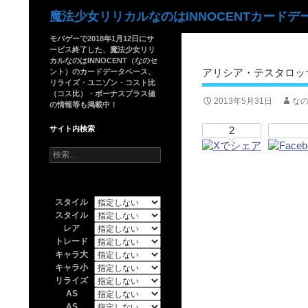
検
魔法少女リリカルなのはINNOCENTカードデ
索
モバゲーで2018年1月12日にサ
ービス終了した、魔法少女リリ
カルなのはINNOCENT（なのセ
アリシア・テスタロッ
ント）のカードデータベース、
リライズ・ユニゾン・コスト比
（コス比）・ボーナスプラス値
2013年5月31日
なの
の情報等も掲載中！
サイト内検索
2
検
索:
スタイル
スタイル
レア
トレード
キャラ大
キャラ小
リライズ
AS
AS