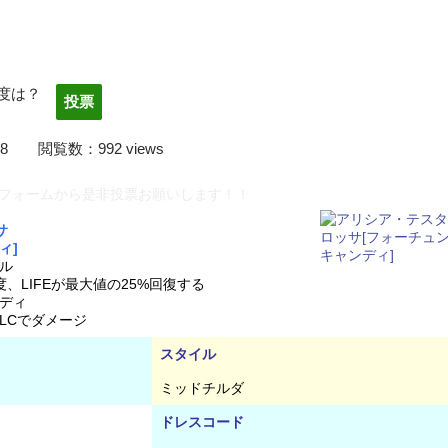
度は？
22/04/08 閲覧数：992 views
フォームから是非投票お願いします！！
サ
ィ]
ル
、LIFEが最大値の25%回復する
ディ
LCでダメージ
スタイル
ミッドチルダ
ドレスコード