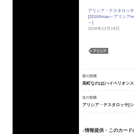
アリシア・テスタロッサ
[2016Xmas～アリシアm
～]
2016年12月19日
アリシア
投
前の投稿
稿
高町なのは[ハイペリオンス
ナ
次の投稿
ビ
アリシア・テスタロッサ[シ
ゲ
ー
↓情報提供・このカード