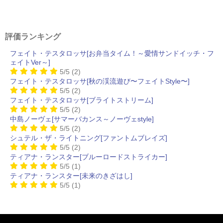
評価ランキング
フェイト・テスタロッサ[お弁当タイム！～愛情サンドイッチ・フ
ェイトVer～]
5/5
(2)
フェイト・テスタロッサ[秋の渓流遊び〜フェイトStyle〜]
5/5
(2)
フェイト・テスタロッサ[ブライトストリーム]
5/5
(2)
中島ノーヴェ[サマーバカンス～ノーヴェstyle]
5/5
(2)
シュテル・ザ・ライトニング[ファントムブレイズ]
5/5
(2)
ティアナ・ランスター[ブルーロードストライカー]
5/5
(1)
ティアナ・ランスター[未来のきざはし]
5/5
(1)