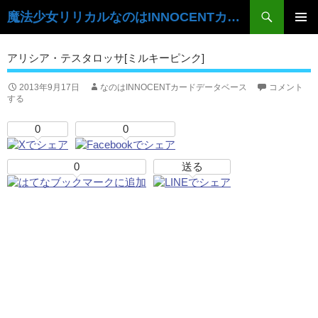
検
魔法少女リリカルなのはINNOCENTカードデータベース
索
コ
ン
メ
アリシア・テスタロッサ[ミルキーピンク]
テ
イ
ン
ツ
2013年9月17日
なのはINNOCENTカードデータベース
コメント
ン
する
へ
ス
メ
0
0
キ
ニ
ッ
プ
0
送る
ュ
ー