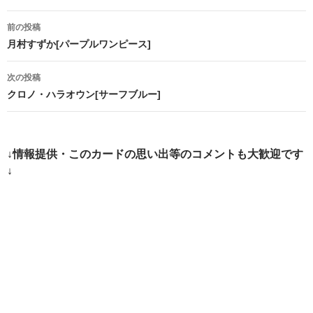
投
前の投稿
稿
月村すずか[パープルワンピース]
ナ
次の投稿
ビ
クロノ・ハラオウン[サーフブルー]
ゲ
ー
↓情報提供・このカードの思い出等のコメントも大歓迎です
シ
↓
ョ
ン