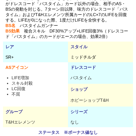
がドレスコード「バスタイム」カード以外の場合、相手のAS・
BSの発動を封じる。7ターン目以降、味方のドレスコード「バス
タイム」およびT&Hエレメンツ所属カードのLC×7のLIFEを回復
する。LIFEが0になった際、1度だけLIFEを全快する。
BS名
バスタイムガンナー
BS効果
複合スキル DF30%アップ+LIFE回復3%（ドレスコー
ド「バスタイム」のカードがエースの場合、効果2倍）
レア
スタイル
SR+
ミッドチルダ
ASアイコン
ドレスコード
LIFE増加
バスタイム
スキル封殺
LC回復
ショップ
不屈
ホビーショップT&H
グループ
シリーズ
T&Hエレメンツ
なし
ステータス ※ボーナス値なし