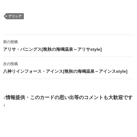
アリシア
投
前の投稿
稿
アリサ・バニングス[晩秋の海鳴温泉～アリサstyle]
ナ
次の投稿
ビ
八神リインフォース・アインス[晩秋の海鳴温泉～アインスstyle]
ゲ
ー
↓情報提供・このカードの思い出等のコメントも大歓迎です
シ
↓
ョ
ン