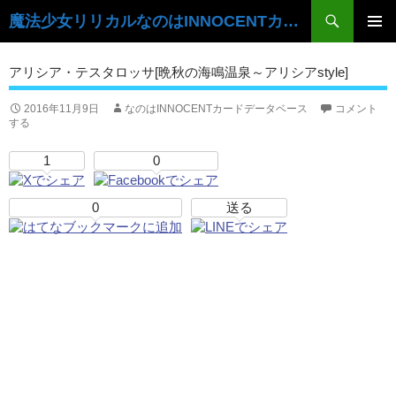
検
魔法少女リリカルなのはINNOCENTカードデータベース
索
コ
ン
メ
アリシア・テスタロッサ[晩秋の海鳴温泉～アリシアstyle]
テ
イ
ン
ツ
2016年11月9日
なのはINNOCENTカードデータベース
コメント
ン
する
へ
ス
メ
1
0
キ
ニ
ッ
プ
0
送る
ュ
ー