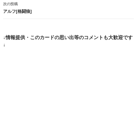
ナ
次の投稿
ビ
アルフ[格闘狼]
ゲ
ー
↓情報提供・このカードの思い出等のコメントも大歓迎です
シ
↓
ョ
ン