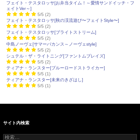
フェイト・テスタロッサ[お弁当タイム！～愛情サンドイッチ・フ
ェイトVer～]
5/5
(2)
フェイト・テスタロッサ[秋の渓流遊び〜フェイトStyle〜]
5/5
(2)
フェイト・テスタロッサ[ブライトストリーム]
5/5
(2)
中島ノーヴェ[サマーバカンス～ノーヴェstyle]
5/5
(2)
シュテル・ザ・ライトニング[ファントムブレイズ]
5/5
(2)
ティアナ・ランスター[ブルーロードストライカー]
5/5
(1)
ティアナ・ランスター[未来のきざはし]
5/5
(1)
サイト内検索
検