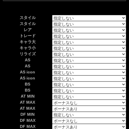
索:
スタイル
スタイル
レア
トレード
キャラ大
キャラ小
リライズ
AS
AS
AS icon
AS icon
BS
BS
AT MIN
AT MAX
AT MAX
DF MIN
DF MAX
DF MAX