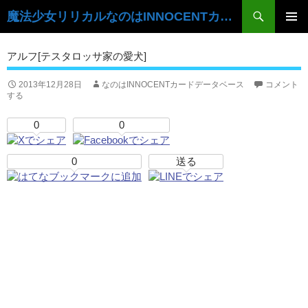
検
魔法少女リリカルなのはINNOCENTカードデータベース
索
コ
ン
メ
アルフ[テスタロッサ家の愛犬]
テ
イ
ン
ツ
2013年12月28日
なのはINNOCENTカードデータベース
コメント
ン
する
へ
ス
メ
0
0
キ
ニ
ッ
プ
0
送る
ュ
ー