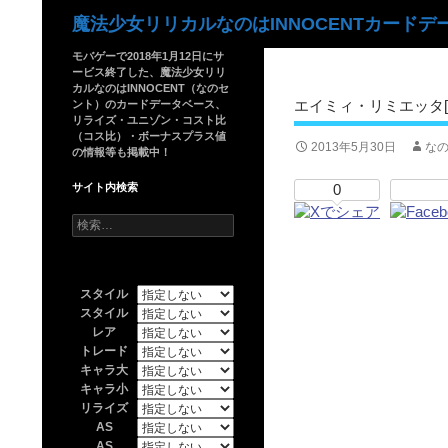
検
魔法少女リリカルなのはINNOCENTカードデ
索
モバゲーで2018年1月12日にサ
ービス終了した、魔法少女リリ
カルなのはINNOCENT（なのセ
エイミィ・リミエッタ
ント）のカードデータベース、
リライズ・ユニゾン・コスト比
（コス比）・ボーナスプラス値
2013年5月30日
なの
の情報等も掲載中！
サイト内検索
0
検
索:
スタイル
スタイル
レア
トレード
キャラ大
キャラ小
リライズ
AS
AS