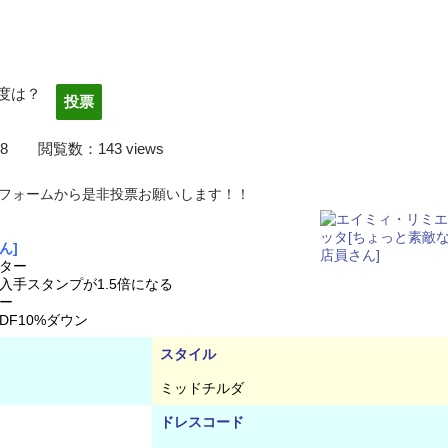
度は？
22/04/08 閲覧数：143 views
フォームから是非投票お願いします！！
ん]
ター
手スタンプが1.5倍になる
ー
F10%ダウン
スタイル
ミッドチルダ
ドレスコード