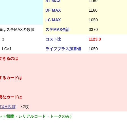
AT MAX
1160
DF MAX
1160
LC MAX
1050
値はステMAXの数値
ステMAX合計
3370
3
コスト比
1123.3
LC×1
ライフプラス加算値
1050
できるのは
するカードは
要なカードは
&H店員]
×2枚
ント報酬・シリアルコード・トークのみ）