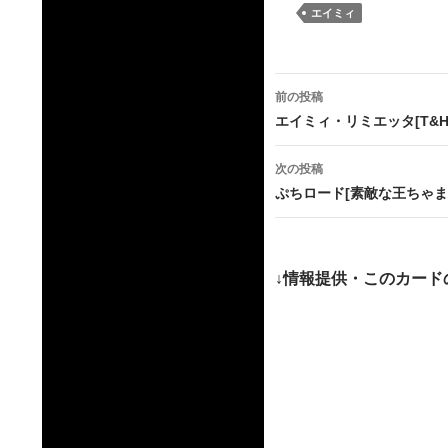
エイミィ
投
前の投稿
稿
エイミィ・リミエッタ[T&H
ナ
次の投稿
ビ
ぷちロード[素敵な王ちゃま
ゲ
ー
↓情報提供・このカード
シ
ョ
ン