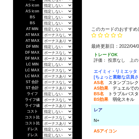
AS icon
AS icon
BS
BS
このカードのおすすめ
AT MIN
AT MAX
AT MAX
最終更新日：20
DF MIN
DF MAX
トレードOK
DF MAX
評価：
投票なし 上の
LC MIN
LC MAX
エイミィ・リミエッタ
LC MAX
[ちょっと素敵な店員さ
ST 合計
AS名
スタンプコレク
ST 合計
AS効果
デュエルでの入
BS名
トラブルバスタ
ライフ
BS効果
弱化スキル D
ライフ値
ライフ値
レア
コスト
コスト比
N+
コスト比
ドレス
ASアイコン
ドレス