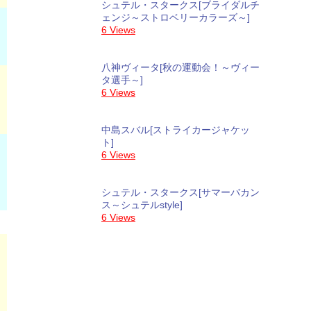
シュテル・スタークス[ブライダルチ
ェンジ～ストロベリーカラーズ～]
6 Views
八神ヴィータ[秋の運動会！～ヴィー
タ選手～]
6 Views
中島スバル[ストライカージャケッ
ト]
6 Views
シュテル・スタークス[サマーバカン
ス～シュテルstyle]
6 Views