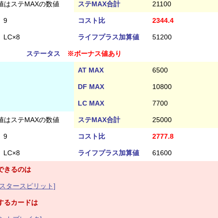
値はステMAXの数値
ステMAX合計
21100
9
コスト比
2344.4
LC×8
ライフプラス加算値
51200
ステータス
※ボーナス値あり
AT MAX
6500
DF MAX
10800
LC MAX
7700
値はステMAXの数値
ステMAX合計
25000
9
コスト比
2777.8
LC×8
ライフプラス加算値
61600
できるのは
スタースピリット]
するカードは