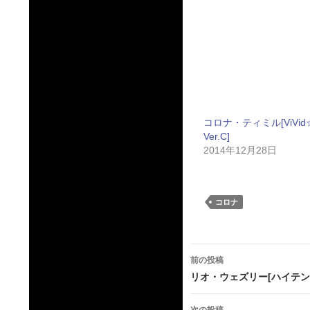
コロナ・ティミル[ViVid
Ver.C]
2014年12月28日
コロナ
投
前の投稿
稿
リオ・ウェズリー[ハイテン
ナ