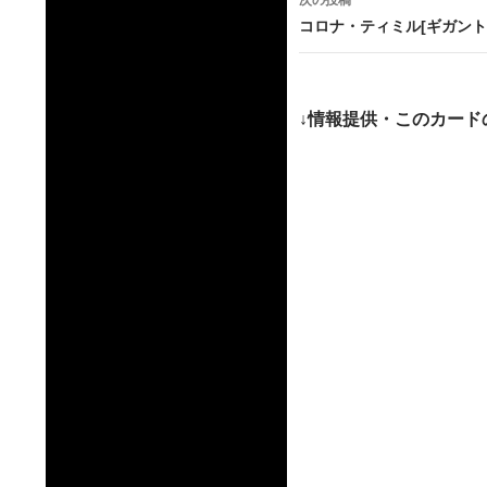
次の投稿
ビ
コロナ・ティミル[ギガント
ゲ
ー
↓情報提供・このカード
シ
ョ
ン