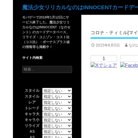
検
魔法少女リリカルなのはINNOCENTカードデ
索
モバゲーで2018年1月12日にサ
ービス終了した、魔法少女リリ
カルなのはINNOCENT（なのセ
コロナ・ティミル[マイ
ント）のカードデータベース、
リライズ・ユニゾン・コスト比
（コス比）・ボーナスプラス値
2015年6月5日
なの
の情報等も掲載中！
サイト内検索
1
検
索:
スタイル
スタイル
レア
トレード
キャラ大
キャラ小
リライズ
AS
AS