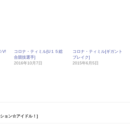
☆V!
コロナ・ティミル[U１５総
コロナ・ティミル[ギガント
合競技選手]
ブレイク]
2016年10月7日
2015年6月5日
ション☆アイドル！]