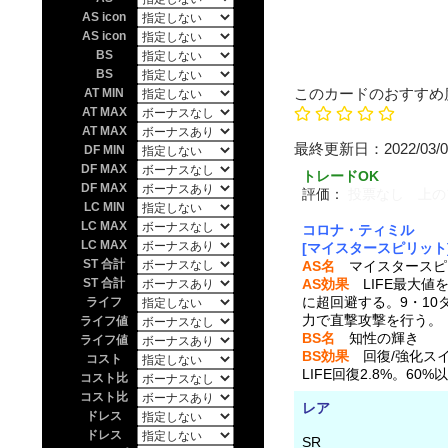
AS icon
AS icon
BS
BS
このカードのおすすめ
AT MIN
AT MAX
AT MAX
最終更新日：20
DF MIN
DF MAX
トレードOK
DF MAX
評価：
投票なし 上の
LC MIN
LC MAX
コロナ・ティミル
LC MAX
[マイスタースピリット
ST 合計
AS名
マイスタースピ
ST 合計
AS効果
LIFE最大値
に超回避する。9・10タ
ライフ
力で直撃攻撃を行う。
ライフ値
BS名
知性の輝き
ライフ値
BS効果
回復/強化スイ
コスト
LIFE回復2.8%。60
コスト比
コスト比
レア
ドレス
ドレス
SR