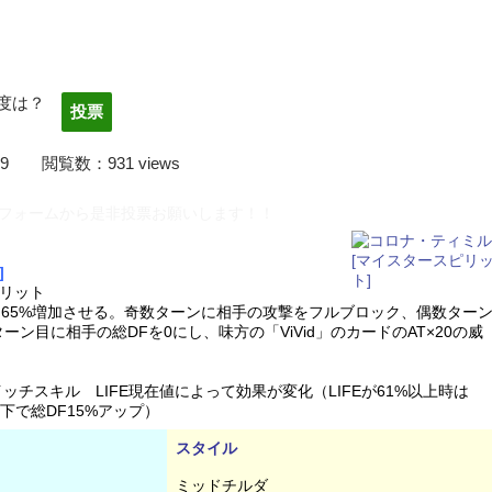
度は？
22/03/09 閲覧数：931 views
フォームから是非投票お願いします！！
]
リット
を65%増加させる。奇数ターンに相手の攻撃をフルブロック、偶数ター
ーン目に相手の総DFを0にし、味方の「ViVid」のカードのAT×20の威
ッチスキル LIFE現在値によって効果が変化（LIFEが61%以上時は
%以下で総DF15%アップ）
スタイル
ミッドチルダ