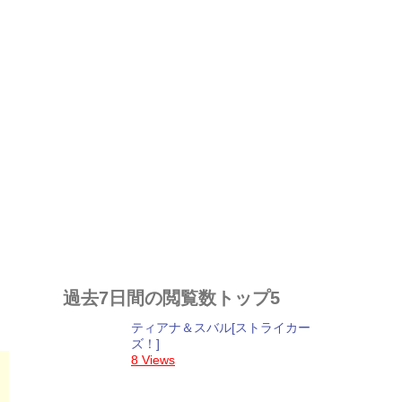
ン
過去7日間の閲覧数トップ5
ティアナ＆スバル[ストライカー
ズ！]
8 Views