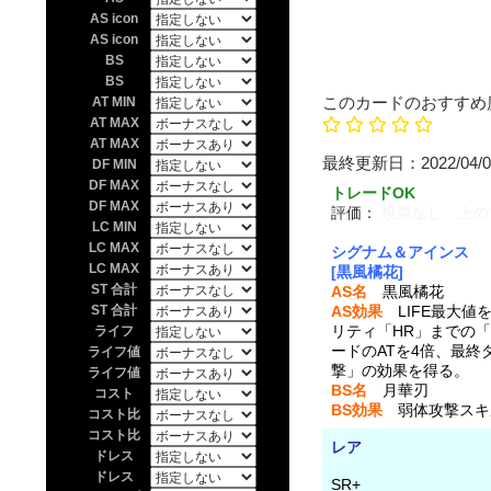
AS icon
AS icon
BS
BS
このカードのおすすめ
AT MIN
AT MAX
AT MAX
最終更新日：20
DF MIN
DF MAX
トレードOK
DF MAX
評価：
投票なし 上の
LC MIN
LC MAX
シグナム＆アインス
LC MAX
[黒風橘花]
ST 合計
AS名
黒風橘花
ST 合計
AS効果
LIFE最大値
リティ「HR」までの
ライフ
ードのATを4倍、最終
ライフ値
撃」の効果を得る。
ライフ値
BS名
月華刃
コスト
BS効果
弱体攻撃スキル 
コスト比
コスト比
レア
ドレス
ドレス
SR+