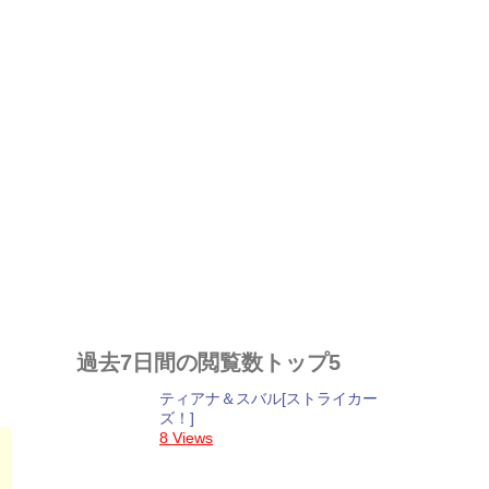
過去7日間の閲覧数トップ5
ティアナ＆スバル[ストライカー
ズ！]
8 Views