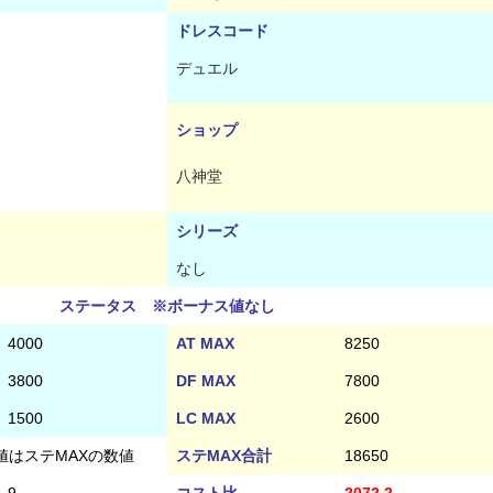
ドレスコード
デュエル
ショップ
八神堂
シリーズ
なし
ステータス ※ボーナス値なし
4000
AT MAX
8250
3800
DF MAX
7800
1500
LC MAX
2600
値はステMAXの数値
ステMAX合計
18650