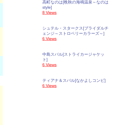
高町なのは[晩秋の海鳴温泉～なのは
style]
8 Views
シュテル・スタークス[ブライダルチ
ェンジ～ストロベリーカラーズ～]
6 Views
中島スバル[ストライカージャケッ
ト]
6 Views
ティアナ＆スバル[なかよしコンビ]
6 Views