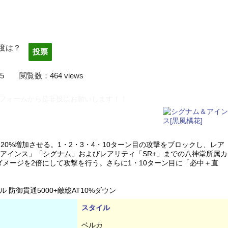
度は？
22/04/05 閲覧数：464 views
フォームから是非投票お願いします！！
を20%増加させる。1・2・3・4・10ターン目の攻撃をブロックし、レア
「アインス」「シグナム」およびレアリティ「SR+」までの八神堂所属カ
ダメージを2倍にして攻撃を行う。さらに1・10ターン目に「必中＋直
防御貫通5000+敵総AT10%ダウン
スタイル
ベルカ