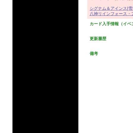
シグナム＆アインス[雪
八神リインフォース・ア
カード入手情報（イベ
更新履歴
備考