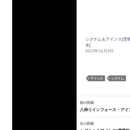
シグナム＆アインス[雪
水]
2013年11月4日
アインス
シグナム
投
前の投稿
稿
八神リインフォース・アイン
ナ
次の投稿