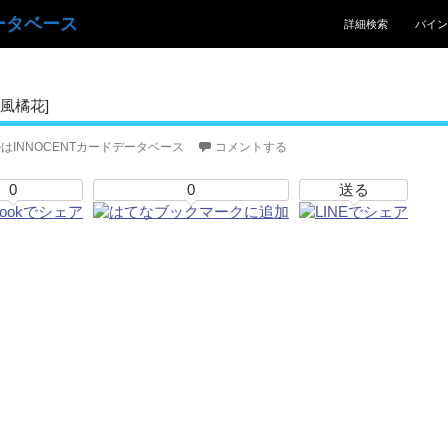
コンテンツへスキッ
ータベース
詳細検索
バイン
風橘花]
はINNOCENTカードデータベース
コメントする
0
0
送る