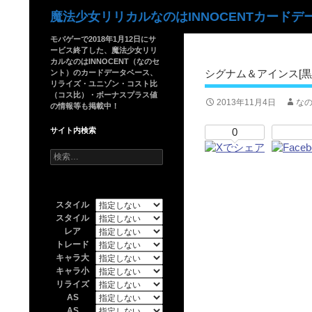
検
魔法少女リリカルなのはINNOCENTカードデ
索
モバゲーで2018年1月12日にサ
ービス終了した、魔法少女リリ
カルなのはINNOCENT（なのセ
シグナム＆アインス[黒
ント）のカードデータベース、
リライズ・ユニゾン・コスト比
（コス比）・ボーナスプラス値
2013年11月4日
なの
の情報等も掲載中！
サイト内検索
0
検
索:
スタイル
スタイル
レア
トレード
キャラ大
キャラ小
リライズ
AS
AS