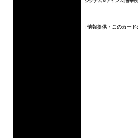
ビ
シグナム＆アインス[雪華秋
ゲ
ー
↓情報提供・このカード
シ
ョ
ン