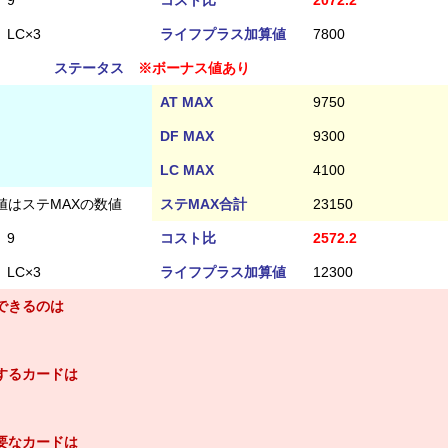
9
コスト比
2072.2
LC×3
ライフプラス加算値
7800
ステータス
※ボーナス値あり
AT MAX
9750
DF MAX
9300
LC MAX
4100
値はステMAXの数値
ステMAX合計
23150
9
コスト比
2572.2
LC×3
ライフプラス加算値
12300
できるのは
するカードは
要なカードは