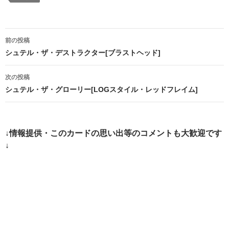
投
前の投稿
稿
シュテル・ザ・デストラクター[ブラストヘッド]
ナ
次の投稿
ビ
シュテル・ザ・グローリー[LOGスタイル・レッドフレイム]
ゲ
ー
↓情報提供・このカードの思い出等のコメントも大歓迎です
シ
↓
ョ
ン