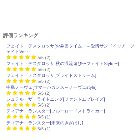
評価ランキング
フェイト・テスタロッサ[お弁当タイム！～愛情サンドイッチ・フ
ェイトVer～]
5/5
(2)
フェイト・テスタロッサ[秋の渓流遊び〜フェイトStyle〜]
5/5
(2)
フェイト・テスタロッサ[ブライトストリーム]
5/5
(2)
中島ノーヴェ[サマーバカンス～ノーヴェstyle]
5/5
(2)
シュテル・ザ・ライトニング[ファントムブレイズ]
5/5
(2)
ティアナ・ランスター[ブルーロードストライカー]
5/5
(1)
ティアナ・ランスター[未来のきざはし]
5/5
(1)