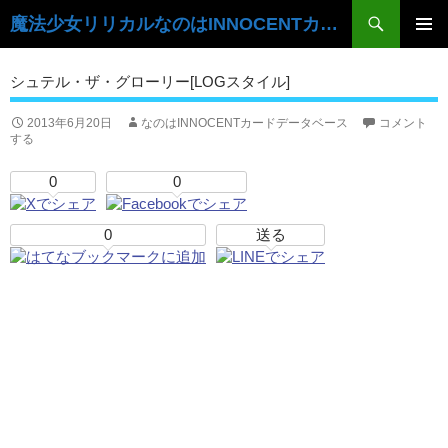
検
魔法少女リリカルなのはINNOCENTカードデータベース
索
コ
ン
メ
シュテル・ザ・グローリー[LOGスタイル]
テ
イ
ン
ツ
2013年6月20日
なのはINNOCENTカードデータベース
コメント
ン
する
へ
ス
メ
0
0
キ
ニ
ッ
プ
0
送る
ュ
ー