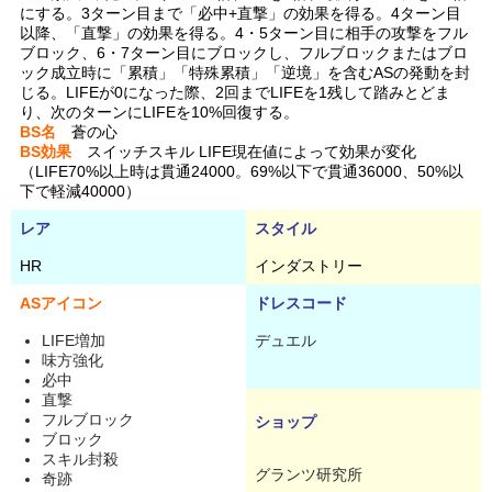
にする。3ターン目まで「必中+直撃」の効果を得る。4ターン目
以降、「直撃」の効果を得る。4・5ターン目に相手の攻撃をフル
ブロック、6・7ターン目にブロックし、フルブロックまたはブロ
ック成立時に「累積」「特殊累積」「逆境」を含むASの発動を封
じる。LIFEが0になった際、2回までLIFEを1残して踏みとどま
り、次のターンにLIFEを10%回復する。
BS名
蒼の心
BS効果
スイッチスキル LIFE現在値によって効果が変化
（LIFE70%以上時は貫通24000。69%以下で貫通36000、50%以
下で軽減40000）
レア
スタイル
HR
インダストリー
ASアイコン
ドレスコード
LIFE増加
デュエル
味方強化
必中
直撃
フルブロック
ショップ
ブロック
スキル封殺
グランツ研究所
奇跡