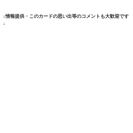
ゲ
ー
↓情報提供・このカードの思い出等のコメントも大歓迎です
シ
↓
ョ
ン