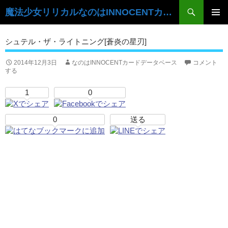
検
魔法少女リリカルなのはINNOCENTカードデータベース
索
コ
ン
メ
シュテル・ザ・ライトニング[蒼炎の星刃]
テ
イ
ン
ツ
2014年12月3日
なのはINNOCENTカードデータベース
コメント
ン
する
へ
ス
メ
1
0
キ
ニ
ッ
プ
0
送る
ュ
ー