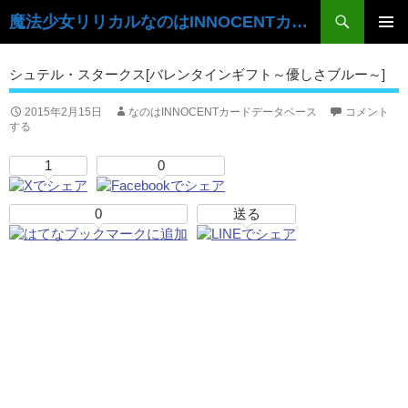
検
魔法少女リリカルなのはINNOCENTカードデータベース
索
コ
ン
メ
シュテル・スタークス[バレンタインギフト～優しさブルー～]
テ
イ
ン
ツ
2015年2月15日
なのはINNOCENTカードデータベース
コメント
ン
する
へ
ス
メ
1
0
キ
ニ
ッ
プ
0
送る
ュ
ー