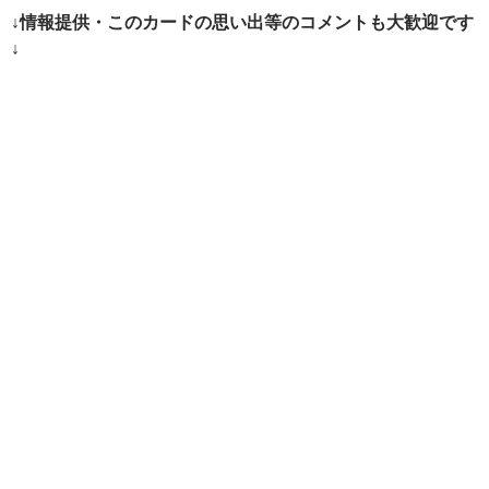
ー
↓情報提供・このカードの思い出等のコメントも大歓迎です
シ
↓
ョ
ン