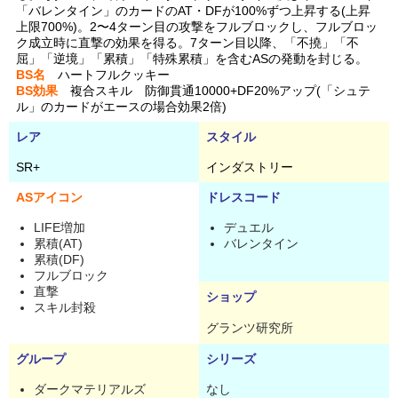
「バレンタイン」のカードのAT・DFが100%ずつ上昇する(上昇
上限700%)。2〜4ターン目の攻撃をフルブロックし、フルブロッ
ク成立時に直撃の効果を得る。7ターン目以降、「不撓」「不
屈」「逆境」「累積」「特殊累積」を含むASの発動を封じる。
BS名
ハートフルクッキー
BS効果
複合スキル 防御貫通10000+DF20%アップ(「シュテ
ル」のカードがエースの場合効果2倍)
レア
スタイル
SR+
インダストリー
ASアイコン
ドレスコード
LIFE増加
デュエル
累積(AT)
バレンタイン
累積(DF)
フルブロック
直撃
ショップ
スキル封殺
グランツ研究所
グループ
シリーズ
ダークマテリアルズ
なし