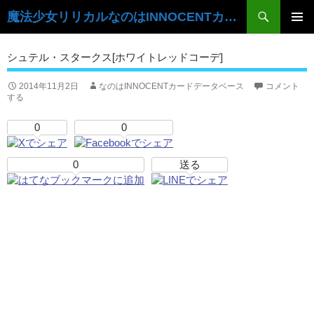
検
魔法少女リリカルなのはINNOCENTカードデータベース
索
コ
ン
メ
シュテル・スタークス[ホワイトレッドコーデ]
テ
イ
ン
ツ
2014年11月2日
なのはINNOCENTカードデータベース
コメント
ン
する
へ
ス
メ
0
0
キ
ニ
ッ
プ
0
送る
ュ
ー