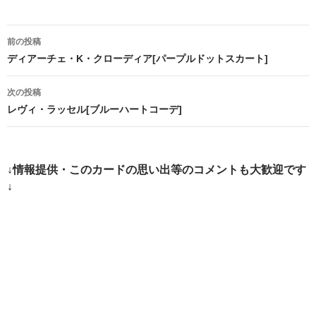
投
前の投稿
稿
ディアーチェ・K・クローディア[パープルドットスカート]
ナ
次の投稿
ビ
レヴィ・ラッセル[ブルーハートコーデ]
ゲ
ー
↓情報提供・このカードの思い出等のコメントも大歓迎です
シ
↓
ョ
ン