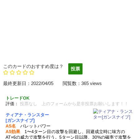
このカードのおすすめ度は？
最終更新日：2022/04/05 閲覧数：365 views
トレードOK
評価：
投票なし 上のフォームから是非投票お願いします！！
ティアナ・ランスター
[ガンスナイプ]
AS名
バレットパワー
AS効果
1〜4ターン目の攻撃を回避し、回避成立時に味方の
AT×6の威力で攻撃を行う。5ターン目以降、30%の確率で攻撃を