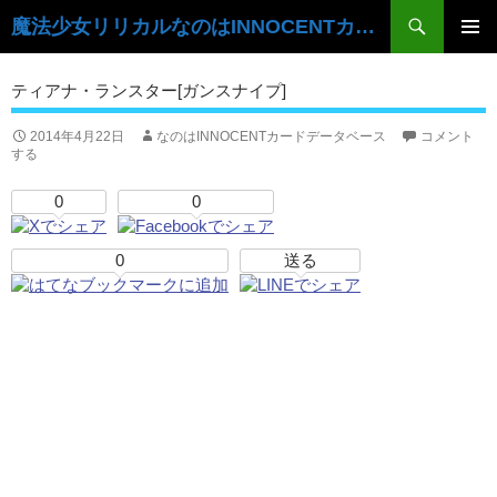
検
魔法少女リリカルなのはINNOCENTカードデータベース
索
コ
ン
メ
ティアナ・ランスター[ガンスナイプ]
テ
イ
ン
ツ
2014年4月22日
なのはINNOCENTカードデータベース
コメント
ン
する
へ
ス
メ
0
0
キ
ニ
ッ
プ
0
送る
ュ
ー