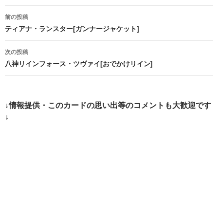
投
前の投稿
稿
ティアナ・ランスター[ガンナージャケット]
ナ
次の投稿
ビ
八神リインフォース・ツヴァイ[おでかけリイン]
ゲ
ー
↓情報提供・このカードの思い出等のコメントも大歓迎です
シ
↓
ョ
ン