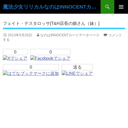
検
魔法少女リリカルなのはINNOCENTカードデータベース
索
コ
ン
メ
フェイト・テスタロッサ[T&H店長の娘さん（妹）]
テ
イ
ン
ツ
2013年5月20日
なのはINNOCENTカードデータベース
コメント
ン
する
へ
ス
メ
0
0
キ
ニ
ッ
プ
0
送る
ュ
ー