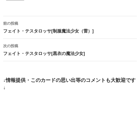
投
前の投稿
稿
フェイト・テスタロッサ[制服魔法少女（雷）]
ナ
次の投稿
ビ
フェイト・テスタロッサ[黒衣の魔法少女]
ゲ
ー
↓情報提供・このカードの思い出等のコメントも大歓迎です
シ
↓
ョ
ン