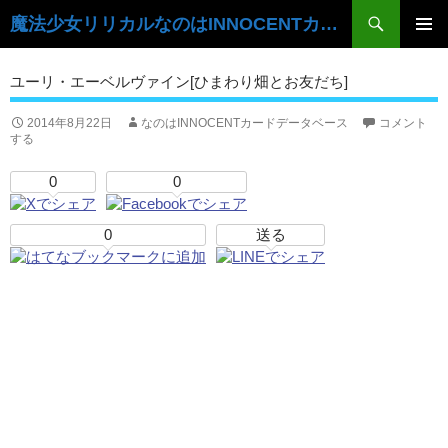
検
魔法少女リリカルなのはINNOCENTカードデータベース
索
コ
ン
メ
ユーリ・エーベルヴァイン[ひまわり畑とお友だち]
テ
イ
ン
ツ
2014年8月22日
なのはINNOCENTカードデータベース
コメント
ン
する
へ
ス
メ
0
0
キ
ニ
ッ
プ
0
送る
ュ
ー