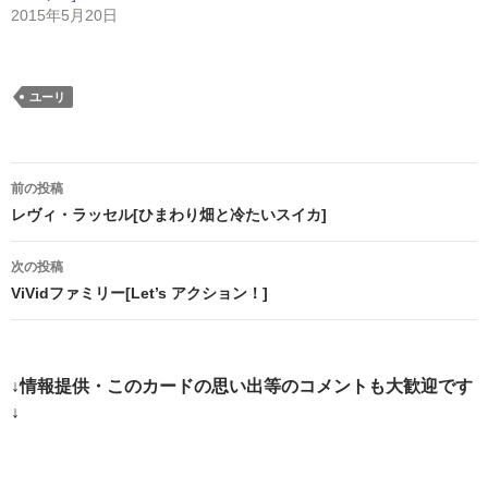
2015年5月20日
ユーリ
投
前の投稿
稿
レヴィ・ラッセル[ひまわり畑と冷たいスイカ]
ナ
次の投稿
ビ
ViVidファミリー[Let’s アクション！]
ゲ
ー
↓情報提供・このカードの思い出等のコメントも大歓迎です
シ
↓
ョ
ン