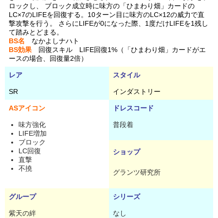
ロックし、 ブロック成立時に味方の「ひまわり畑」カードの
LC×7のLIFEを回復する。10ターン目に味方のLC×12の威力で直
撃攻撃を行う。 さらにLIFEが0になった際、1度だけLIFEを1残し
て踏みとどまる。
BS名
なかよしナハト
BS効果
回復スキル LIFE回復1%（「ひまわり畑」カードがエ
ースの場合、回復量2倍）
レア
スタイル
SR
インダストリー
ASアイコン
ドレスコード
味方強化
普段着
LIFE増加
ブロック
LC回復
ショップ
直撃
不撓
グランツ研究所
グループ
シリーズ
紫天の絆
なし