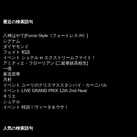
最近の検索語句
八神はやて[Force-Style《フォートレス-H》]
シグナム
ダイヤモンド
フェイト 初詣
イベント シュテル in エクストリームファイト！
アミティエ・フローリアン [二挺拳銃高校生]
一億
蒼迅雷華
月村
イベント ユーリのクリスマススタンバイ・カーニバル
イベント LIVE GRAND PRIX 12th 2nd Heat
キリエ
シュテル
イベント 特訓！ヴィータ＆ウサ！
人気の検索語句