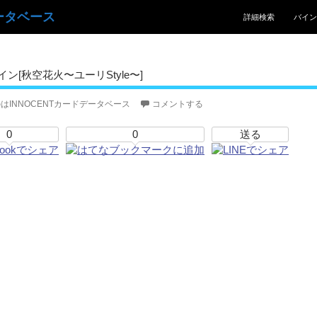
コンテンツへスキッ
ータベース
詳細検索
バイン
[秋空花火〜ユーリStyle〜]
はINNOCENTカードデータベース
コメントする
0
0
送る