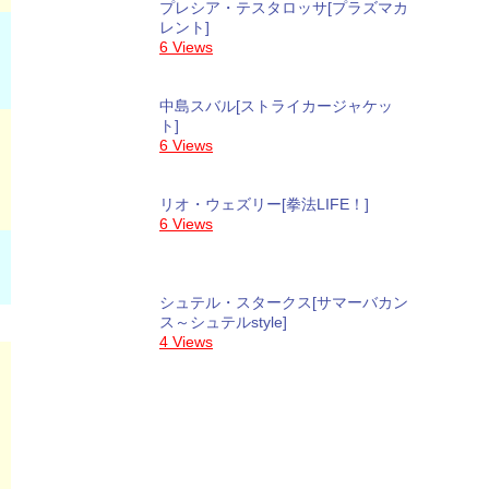
プレシア・テスタロッサ[プラズマカ
レント]
6 Views
中島スバル[ストライカージャケッ
ト]
6 Views
リオ・ウェズリー[拳法LIFE！]
6 Views
シュテル・スタークス[サマーバカン
ス～シュテルstyle]
4 Views