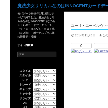
検
魔法少女リリカルなのはINNOCENTカードデ
索
モバゲーで2018年1月12日にサ
ービス終了した、魔法少女リリ
カルなのはINNOCENT（なのセ
ユーリ・エーベルヴァイン
ント）のカードデータベース、
リライズ・ユニゾン・コスト比
（コス比）・ボーナスプラス値
2014年11月1日
なの
の情報等も掲載中！
サイト内検索
0
検
索:
スタイル
スタイル
レア
トレード
キャラ大
キャラ小
リライズ
AS
AS