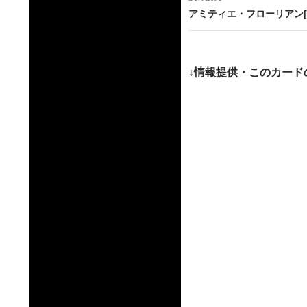
ビ
アミティエ・フローリアン[
ゲ
ー
↓情報提供・このカード
シ
ョ
ン