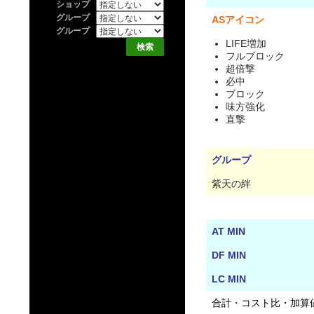
ショップ
グループ
ASアイコン
グループ
LIFE増加
フルブロック
超倍撃
必中
ブロック
味方強化
直撃
グループ
紫天の絆
AT MIN
DF MIN
LC MIN
合計・コスト比・加算