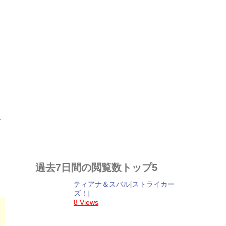
過去7日間の閲覧数トップ5
ティアナ＆スバル[ストライカー
ズ！]
8 Views