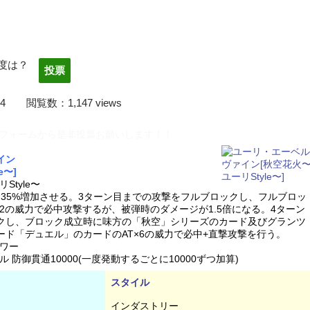
度は？
2/03/14 閲覧数：1,147 views
フォームから是非投票お願いします！！
イン
e〜]
tyle〜
を35%増加させる。3ターン目までの攻撃をフルブロックし、フルブロッ
32の威力で必中攻撃するが、被弾時のダメージが1.5倍になる。4ターン
クし、ブロック成立時に味方の「秋空」シリーズのカード及びグランツ
ード「デュエル」のカードのAT×6の威力で必中+直撃攻撃を行う。
ワー
防御貫通10000(一度発動するごとに10000ずつ加算)
スタイル
インダストリー