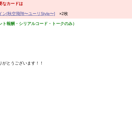
要なカードは
[秋空飛翔〜ユーリStyle〜]
×2枚
ント報酬・シリアルコード・トークのみ）
供ありがとうございます！！