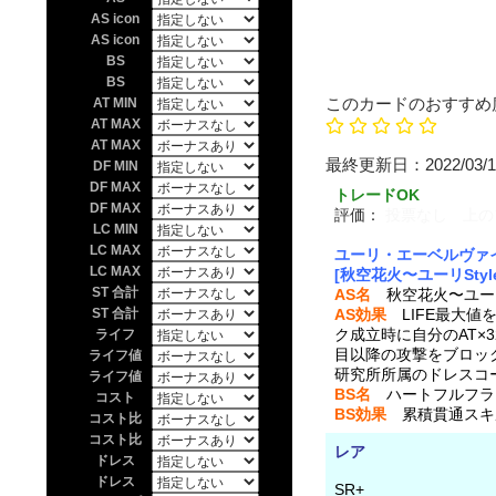
AS icon
AS icon
BS
BS
このカードのおすすめ
AT MIN
AT MAX
AT MAX
最終更新日：202
DF MIN
DF MAX
トレードOK
DF MAX
評価：
投票なし 上の
LC MIN
LC MAX
ユーリ・エーベルヴァ
LC MAX
[秋空花火〜ユーリStyl
ST 合計
AS名
秋空花火〜ユーリS
ST 合計
AS効果
LIFE最大値
ク成立時に自分のAT×
ライフ
目以降の攻撃をブロッ
ライフ値
研究所所属のドレスコ
ライフ値
BS名
ハートフルフラ
コスト
BS効果
累積貫通スキル 
コスト比
コスト比
レア
ドレス
ドレス
SR+