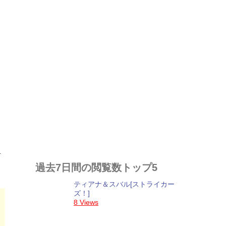
昇
過去7日間の閲覧数トップ5
ティアナ＆スバル[ストライカー
ズ！]
8 Views