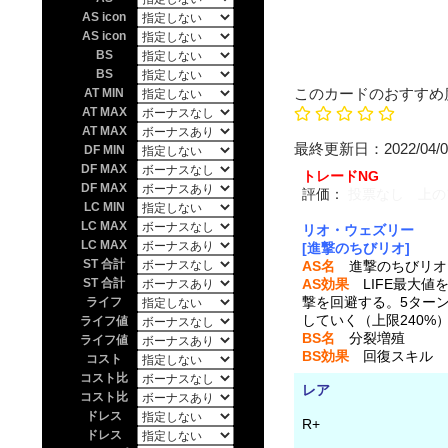
AS icon
AS icon
BS
BS
このカードのおすすめ
AT MIN
AT MAX
AT MAX
最終更新日：20
DF MIN
DF MAX
トレードNG
DF MAX
評価：
投票なし 上の
LC MIN
LC MAX
リオ・ウェズリー
LC MAX
[進撃のちびリオ]
ST 合計
AS名
進撃のちびリオ
ST 合計
AS効果
LIFE最大値
撃を回避する。5ターン目
ライフ
していく（上限240%
ライフ値
BS名
分裂増殖
ライフ値
BS効果
回復スキル LI
コスト
コスト比
レア
コスト比
ドレス
R+
ドレス