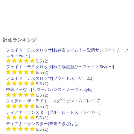
評価ランキング
フェイト・テスタロッサ[お弁当タイム！～愛情サンドイッチ・フ
ェイトVer～]
5/5
(2)
フェイト・テスタロッサ[秋の渓流遊び〜フェイトStyle〜]
5/5
(2)
フェイト・テスタロッサ[ブライトストリーム]
5/5
(2)
中島ノーヴェ[サマーバカンス～ノーヴェstyle]
5/5
(2)
シュテル・ザ・ライトニング[ファントムブレイズ]
5/5
(2)
ティアナ・ランスター[ブルーロードストライカー]
5/5
(1)
ティアナ・ランスター[未来のきざはし]
5/5
(1)