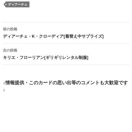
ディアーチェ
投
前の投稿
稿
ディアーチェ・K・クローディア[着替え中サプライズ]
ナ
次の投稿
ビ
キリエ・フローリアン[ギリギリレンタル制服]
ゲ
ー
↓情報提供・このカードの思い出等のコメントも大歓迎です
シ
↓
ョ
ン