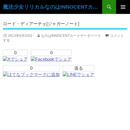
検
魔法少女リリカルなのはINNOCENTカードデータベース
索
コ
ン
メ
ロード・ディアーチェ[ジャガーノート]
テ
イ
ン
ツ
2013年6月24日
なのはINNOCENTカードデータベース
コメント
ン
する
へ
ス
メ
0
0
キ
ニ
ッ
プ
0
送る
ュ
ー