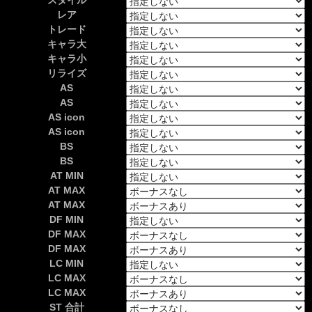
スタイル
レア
トレード
キャラ大
キャラ小
リライズ
AS
AS
AS icon
AS icon
BS
BS
AT MIN
AT MAX
AT MAX
DF MIN
DF MAX
DF MAX
LC MIN
LC MAX
LC MAX
ST 合計