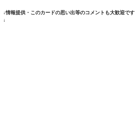
ー
↓情報提供・このカードの思い出等のコメントも大歓迎です
シ
↓
ョ
ン