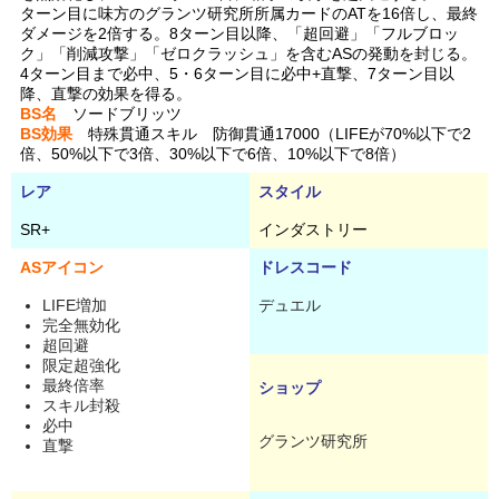
ターン目に味方のグランツ研究所所属カードのATを16倍し、最終
ダメージを2倍する。8ターン目以降、「超回避」「フルブロッ
ク」「削減攻撃」「ゼロクラッシュ」を含むASの発動を封じる。
4ターン目まで必中、5・6ターン目に必中+直撃、7ターン目以
降、直撃の効果を得る。
BS名
ソードブリッツ
BS効果
特殊貫通スキル 防御貫通17000（LIFEが70%以下で2
倍、50%以下で3倍、30%以下で6倍、10%以下で8倍）
レア
スタイル
SR+
インダストリー
ASアイコン
ドレスコード
LIFE増加
デュエル
完全無効化
超回避
限定超強化
最終倍率
ショップ
スキル封殺
必中
グランツ研究所
直撃