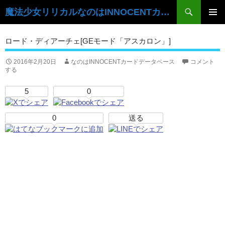
検
魔法少女リリカルなのはINNOCENTカードデータベース
索
コ
ン
メ
ロード・ディアーチェ[GEモード「アスカロン」]
テ
イ
ン
ツ
2016年2月20日
なのはINNOCENTカードデータベース
コメント
ン
する
へ
ス
メ
5
0
キ
ニ
ッ
プ
0
送る
ュ
ー