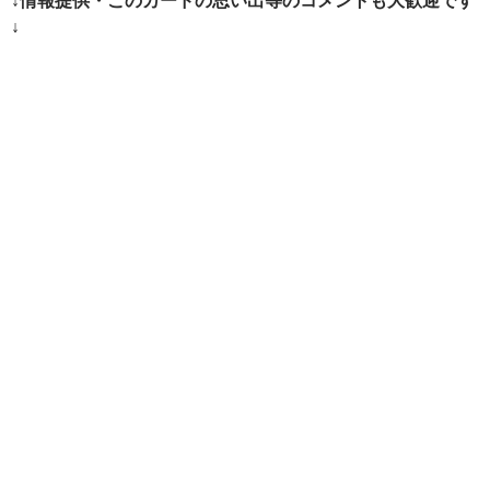
シ
↓
ョ
ン