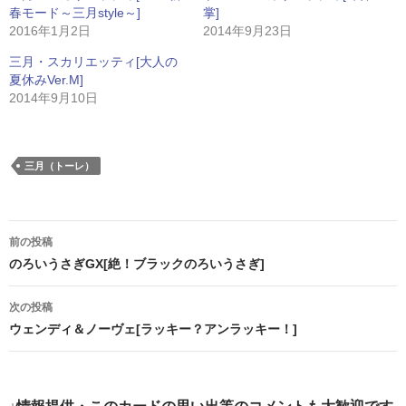
春モード～三月style～]
掌]
2016年1月2日
2014年9月23日
三月・スカリエッティ[大人の
夏休みVer.M]
2014年9月10日
三月（トーレ）
投
前の投稿
稿
のろいうさぎGX[絶！ブラックのろいうさぎ]
ナ
次の投稿
ビ
ウェンディ＆ノーヴェ[ラッキー？アンラッキー！]
ゲ
ー
↓情報提供・このカードの思い出等のコメントも大歓迎です