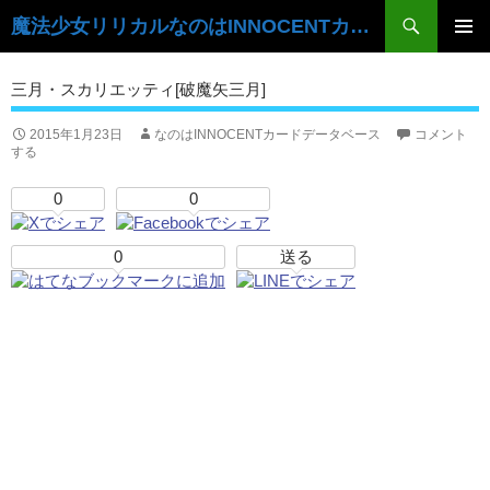
検
魔法少女リリカルなのはINNOCENTカードデータベース
索
コ
ン
メ
三月・スカリエッティ[破魔矢三月]
テ
イ
ン
ツ
2015年1月23日
なのはINNOCENTカードデータベース
コメント
ン
する
へ
ス
メ
0
0
キ
ニ
ッ
プ
0
送る
ュ
ー