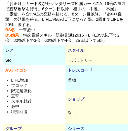
「お正月」カード及びセクレタリーズ所属カードのAT16倍の威力
で直撃攻撃を行う。6ターン目以降、相手の「不撓」「不屈」
「累積」を含むASの発動を封じる。8ターン目以降、「必中+直
撃」の効果を得る。LIFEが50%以下になった際、2回までLIFEを
20%回復する。
BS名
一撃必中
BS効果
特殊貫通スキル 防御貫通12015（LIFE99%以下で2
倍、80%以下で3倍、60%以下で4倍、25％以下で5倍）
レア
スタイル
SR
ラボラトリー
ASアイコン
ドレスコード
LIFE増加
着物
ブロック
限定超強化
直撃
ショップ
スキル封殺
必中
特殊回復
なし
グループ
シリーズ