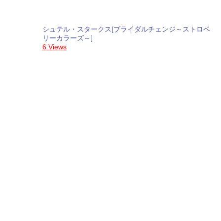
シュテル・スタークス[ブライダルチェンジ～ストロベ
リーカラーズ～]
6 Views