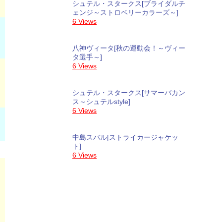
シュテル・スタークス[ブライダルチ
ェンジ～ストロベリーカラーズ～]
6 Views
八神ヴィータ[秋の運動会！～ヴィー
タ選手～]
6 Views
シュテル・スタークス[サマーバカン
ス～シュテルstyle]
6 Views
中島スバル[ストライカージャケッ
ト]
6 Views