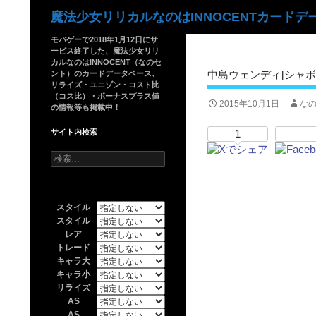
検
魔法少女リリカルなのはINNOCENTカードデ
索
モバゲーで2018年1月12日にサ
ービス終了した、魔法少女リリ
カルなのはINNOCENT（なのセ
中島ウェンディ[シャボ
ント）のカードデータベース、
リライズ・ユニゾン・コスト比
（コス比）・ボーナスプラス値
2015年10月1日
なの
の情報等も掲載中！
サイト内検索
1
検
索:
スタイル
スタイル
レア
トレード
キャラ大
キャラ小
リライズ
AS
AS