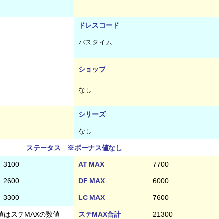
ドレスコード
バスタイム
ショップ
なし
シリーズ
なし
ステータス ※ボーナス値なし
3100
AT MAX
7700
2600
DF MAX
6000
3300
LC MAX
7600
値はステMAXの数値
ステMAX合計
21300