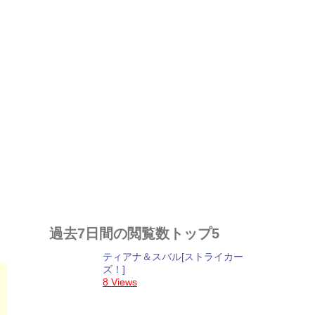
過去7日間の閲覧数トップ5
ティアナ＆スバル[ストライカー
ズ！]
8 Views