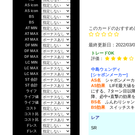
AS icon
AS icon
BS
BS
このカードのおすすめ
AT MIN
AT MAX
AT MAX
最終更新日：20
DF MIN
DF MAX
トレードOK
DF MAX
評価：
LC MIN
LC MAX
中島ウェンディ
LC MAX
[シャボンメーカー]
ST 合計
AS名
シャボンメーカ
ST 合計
AS効果
LIFE最大値
にする。7ターン目以降
ライフ
降、必中+直撃の効果
ライフ値
BS名
ふんわりシャン
ライフ値
BS効果
スイッチスキル 
コスト
コスト比
レア
コスト比
ドレス
SR
ドレス