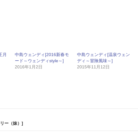
正月
中島ウェンディ[2016新春モ
中島ウェンディ[温泉ウェン
ード～ウェンディstyle～]
ディ～冒険風味～]
2016年1月2日
2015年11月12日
リー（妹）]