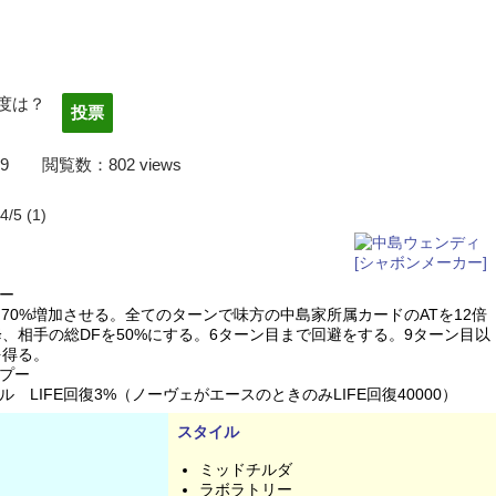
度は？
22/03/09 閲覧数：802 views
4/5
(1)
ー
を70%増加させる。全てのターンで味方の中島家所属カードのATを12倍
、相手の総DFを50%にする。6ターン目まで回避をする。9ターン目以
を得る。
プー
LIFE回復3%（ノーヴェがエースのときのみLIFE回復40000）
スタイル
ミッドチルダ
ラボラトリー