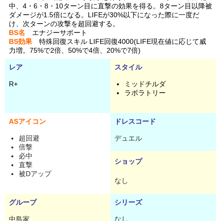
中、4・6・8・10ターン目に直撃の効果を得る。8ターン目以降被
ダメージが1.5倍になる。LIFEが30%以下になった際に一度だ
け、次ターンの攻撃を超回避する。
BS名
エナジーサポート
BS効果
特殊回復スキル LIFE回復4000(LIFE現在値に応じて威
力増。75%で2倍、50%で4倍、20%で7倍)
レア
スタイル
R+
ミッドチルダ
ラボラトリー
ASアイコン
ドレスコード
超回避
デュエル
倍撃
必中
ショップ
直撃
被Dアップ
なし
グループ
シリーズ
中島家
なし