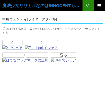
検
魔法少女リリカルなのはINNOCENTカードデータベース
索
コ
ン
メ
中島ウェンディ[ライダースタイル]
テ
イ
ン
ツ
2014年5月25日
なのはINNOCENTカードデータベース
コメント
ン
する
へ
ス
メ
0
0
キ
ニ
ッ
プ
0
送る
ュ
ー