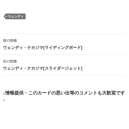
ウェンディ
投
前の投稿
稿
ウェンディ・ナカジマ[ライディングボード]
ナ
次の投稿
ビ
ウェンディ・ナカジマ[スライダージェット]
ゲ
ー
↓情報提供・このカードの思い出等のコメントも大歓迎です
シ
↓
ョ
ン