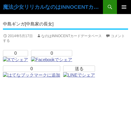
検
魔法少女リリカルなのはINNOCENTカードデータベース
索
コ
ン
メ
中島ギンガ[中島家の長女]
テ
イ
ン
ツ
2014年5月17日
なのはINNOCENTカードデータベース
コメント
ン
する
へ
ス
メ
0
0
キ
ニ
ッ
プ
0
送る
ュ
ー