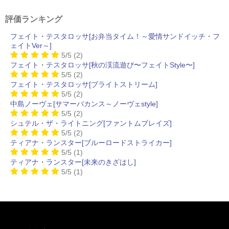
評価ランキング
フェイト・テスタロッサ[お弁当タイム！～愛情サンドイッチ・フ
ェイトVer～]
5/5
(2)
フェイト・テスタロッサ[秋の渓流遊び〜フェイトStyle〜]
5/5
(2)
フェイト・テスタロッサ[ブライトストリーム]
5/5
(2)
中島ノーヴェ[サマーバカンス～ノーヴェstyle]
5/5
(2)
シュテル・ザ・ライトニング[ファントムブレイズ]
5/5
(2)
ティアナ・ランスター[ブルーロードストライカー]
5/5
(1)
ティアナ・ランスター[未来のきざはし]
5/5
(1)