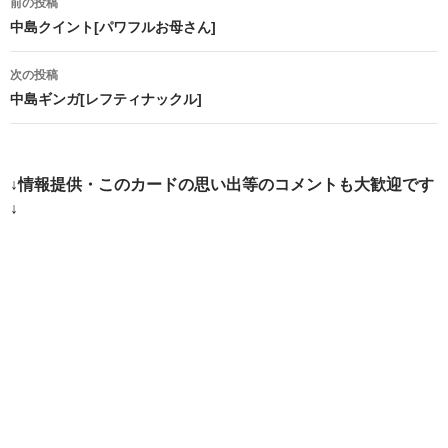
前の投稿
稿
中島クイント[パワフルお母さん]
ナ
次の投稿
ビ
中島ギンガ[レフティナックル]
ゲ
ー
↓情報提供・このカードの思い出等のコメントも大歓迎です
シ
↓
ョ
ン