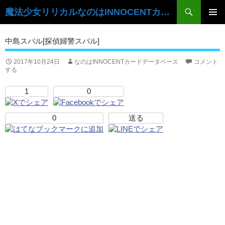
検
魔法少女リリカルなのはINNOCENTカードデータベース
索
コ
ン
メ
中島スバル[探偵婦警スバル]
テ
イ
ン
ツ
2017年10月24日
なのはINNOCENTカードデータベース
コメント
ン
する
へ
ス
メ
1
0
キ
ニ
ッ
プ
0
送る
ュ
ー