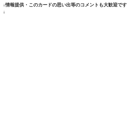
ー
↓情報提供・このカードの思い出等のコメントも大歓迎です
シ
↓
ョ
ン