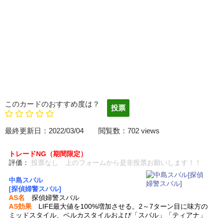
このカードのおすすめ度は？
最終更新日：2022/03/04 閲覧数：702 views
トレードNG（期間限定）
評価：
投票なし 上のフォームから是非投票お願いします！！
中島スバル
[探偵婦警スバル]
AS名
探偵婦警スバル
AS効果
LIFE最大値を100%増加させる。2～7ターン目に味方の
ミッドスタイル、ベルカスタイルおよび「スバル」「ティアナ」