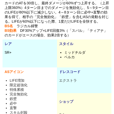
カードのATを30倍し、最終ダメージが60%ずつ上昇する。（上昇
上限360%）4ターン目までのダメージを無効化し、5～9ターン目
のLIFEが80%以下に減少しない。4～8ターン目に必中+直撃の効
果を得て、相手の「完全無効化」「鉄壁」を含むASの発動を封じ
る。LIFEが60%以下になった際、1度だけLIFEを全快する。
BS名
ラジカル婦警
BS効果
DF30%アップ+LIFE回復3%（「スバル」「ティアナ」
のカードがエースの場合、効果2倍する）
レア
スタイル
SR+
ミッドチルダ
ベルカ
ASアイコン
ドレスコード
LIFE増加
エクストラ
限定超強化
特殊累積
完全無効化
鉄壁
ショップ
必中
直撃
スキル封殺