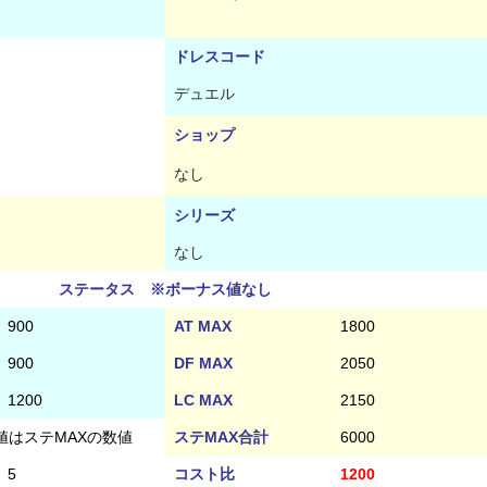
ドレスコード
デュエル
ショップ
なし
シリーズ
なし
ステータス ※ボーナス値なし
900
AT MAX
1800
900
DF MAX
2050
1200
LC MAX
2150
値はステMAXの数値
ステMAX合計
6000
5
コスト比
1200