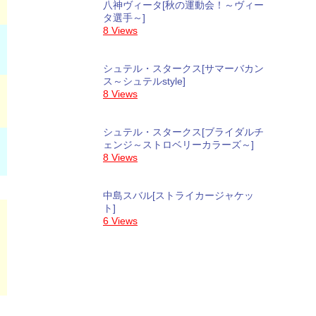
八神ヴィータ[秋の運動会！～ヴィー
タ選手～]
8 Views
シュテル・スタークス[サマーバカン
ス～シュテルstyle]
8 Views
シュテル・スタークス[ブライダルチ
ェンジ～ストロベリーカラーズ～]
8 Views
中島スバル[ストライカージャケッ
ト]
6 Views