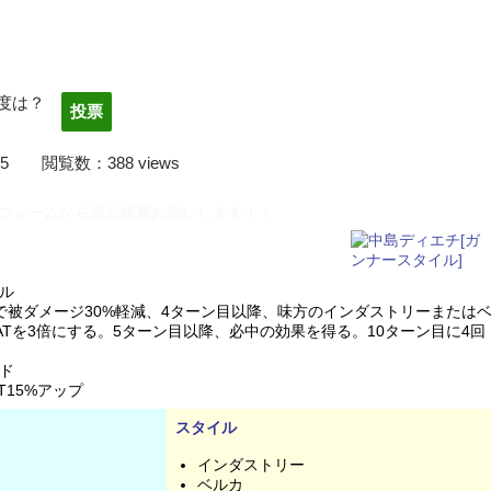
度は？
22/04/05 閲覧数：388 views
フォームから是非投票お願いします！！
ル
被ダメージ30%軽減、4ターン目以降、味方のインダストリーまたは
Tを3倍にする。5ターン目以降、必中の効果を得る。10ターン目に4回
ド
T15%アップ
スタイル
インダストリー
ベルカ