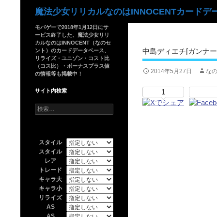
検
魔法少女リリカルなのはINNOCENTカードデ
索
モバゲーで2018年1月12日にサ
ービス終了した、魔法少女リリ
カルなのはINNOCENT（なのセ
中島ディエチ[ガンナー
ント）のカードデータベース、
リライズ・ユニゾン・コスト比
（コス比）・ボーナスプラス値
2014年5月27日
なの
の情報等も掲載中！
サイト内検索
1
検
索:
スタイル
スタイル
レア
トレード
キャラ大
キャラ小
リライズ
AS
AS