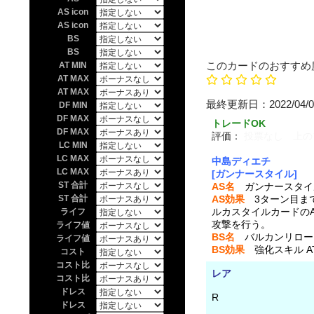
AS icon
AS icon
BS
BS
このカードのおすすめ
AT MIN
AT MAX
AT MAX
最終更新日：20
DF MIN
DF MAX
トレードOK
DF MAX
評価：
投票なし 上の
LC MIN
LC MAX
中島ディエチ
LC MAX
[ガンナースタイル]
ST 合計
AS名
ガンナースタイ
ST 合計
AS効果
3ターン目まで
ルカスタイルカードのA
ライフ
攻撃を行う。
ライフ値
BS名
バルカンリロー
ライフ値
BS効果
強化スキル A
コスト
コスト比
レア
コスト比
ドレス
R
ドレス