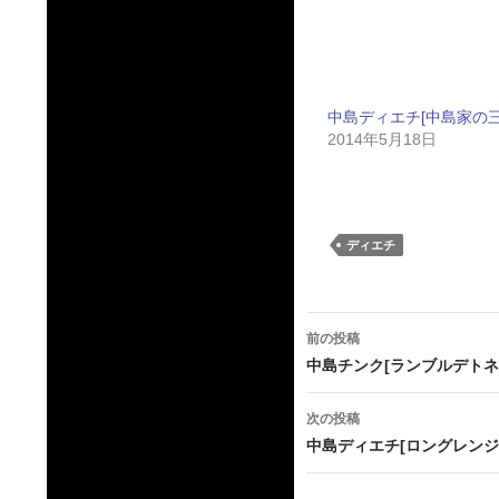
中島ディエチ[中島家の三
2014年5月18日
ディエチ
投
前の投稿
稿
中島チンク[ランブルデトネ
ナ
次の投稿
ビ
中島ディエチ[ロングレンジ
ゲ