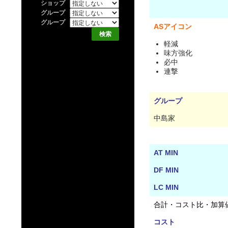
ショップ
グループ
グループ
ASアイコン
軽減
味方強化
必中
連撃
グループ
中島家
AT MIN
DF MIN
LC MIN
合計・コスト比・加算
コスト