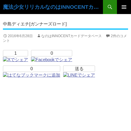
検
魔法少女リリカルなのはINNOCENTカードデータベース
索
コ
ン
メ
中島ディエチ[ガンナーズロード]
テ
イ
ン
ツ
2016年6月28日
なのはINNOCENTカードデータベース
2件のコメ
ン
ント
へ
ス
メ
1
0
キ
ニ
ッ
プ
0
送る
ュ
ー