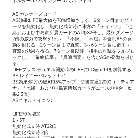
ホルダー:1 / バインダー:0 / ポケット:0
AS:ガンナーズロード
AS効果:LIFE最大値を70%増加させる。6ターン目までダメ
ージを無効化し、無効化成立時に味方の「ティアナ」「七
緒」および中島家所属カードのATを32倍し、最終ダメージ
2倍の威力で攻撃を行い、「不撓」「不屈」を含むASの発
動を封じる。2ターン目まで直撃、3～6ターン目に必中＋
直撃の効果を得る。7ターン目以降、相手の攻撃をフルブロ
ックし、「最終倍率」「貫通固定」を含むASの発動を封じ
る。
LIFEプラス:デュエル開始時のLIFEにLC値ｘ14を加算する
BS:レイニーバレット Lv.1
BS効果:味方の総AT15%アップ＋防御貫通12000（「ティア
ナ」「七緒」および中島家所属カードがエースの場合、効
果2.5倍）
ASスキルアイコン:
LIFE70％増加
1～6T
無効化成立時 AT32倍
無効化成立時 2倍