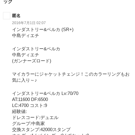
シ
ック
ョ
匿名
ン
2016年7月1日 02:07
インダストリー&ベルカ (SR+)
中島ディエチ
インダストリー&ベルカ
中島ディエチ
(ガンナーズロード)
マイカラーにジャケットチェンジ！このカラーリングもお
気に入り～♪
インダストリー&ベルカ Lv:70/70
AT:11600 DF:6500
LC:4700 コスト:9
経験値:
ドレスコード:デュエル
グループ:中島家
交換スタンプ:42000スタンプ