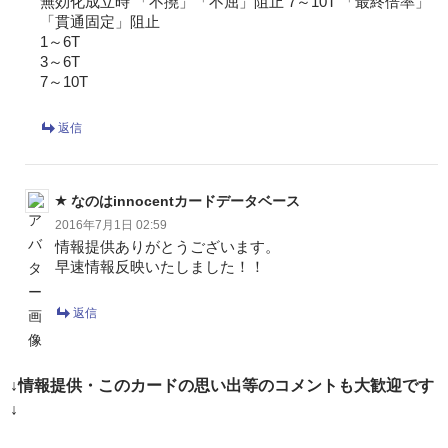
無効化成立時 「不撓」「不屈」阻止 7～10T 「最終倍率」
「貫通固定」阻止
1～6T
3～6T
7～10T
返信
なのはinnocentカードデータベース
2016年7月1日 02:59
情報提供ありがとうございます。
早速情報反映いたしました！！
返信
↓情報提供・このカードの思い出等のコメントも大歓迎です
↓