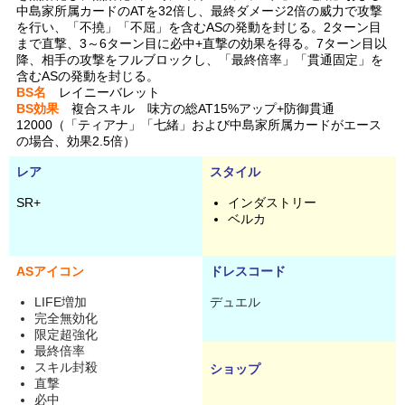
中島家所属カードのATを32倍し、最終ダメージ2倍の威力で攻撃
を行い、「不撓」「不屈」を含むASの発動を封じる。2ターン目
まで直撃、3～6ターン目に必中+直撃の効果を得る。7ターン目以
降、相手の攻撃をフルブロックし、「最終倍率」「貫通固定」を
含むASの発動を封じる。
BS名
レイニーバレット
BS効果
複合スキル 味方の総AT15%アップ+防御貫通
12000（「ティアナ」「七緒」および中島家所属カードがエース
の場合、効果2.5倍）
レア
スタイル
SR+
インダストリー
ベルカ
ASアイコン
ドレスコード
LIFE増加
デュエル
完全無効化
限定超強化
最終倍率
スキル封殺
ショップ
直撃
必中