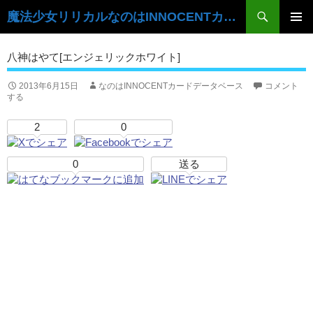
検
魔法少女リリカルなのはINNOCENTカードデータベース
索
コ
ン
メ
八神はやて[エンジェリックホワイト]
テ
イ
ン
ツ
2013年6月15日
なのはINNOCENTカードデータベース
コメント
ン
する
へ
ス
メ
2
0
キ
ニ
ッ
プ
0
送る
ュ
ー