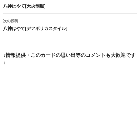
稿
八神はやて[天央制服]
ナ
次の投稿
ビ
八神はやて[デアボリカスタイル]
ゲ
ー
↓情報提供・このカードの思い出等のコメントも大歓迎です
シ
↓
ョ
ン