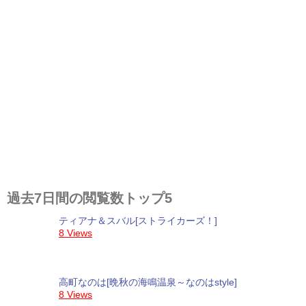
過去7日間の閲覧数トップ5
ティアナ＆スバル[ストライカーズ！]
8 Views
高町なのは[晩秋の海鳴温泉～なのはstyle]
8 Views