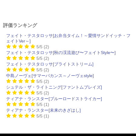
評価ランキング
フェイト・テスタロッサ[お弁当タイム！～愛情サンドイッチ・フ
ェイトVer～]
5/5
(2)
フェイト・テスタロッサ[秋の渓流遊び〜フェイトStyle〜]
5/5
(2)
フェイト・テスタロッサ[ブライトストリーム]
5/5
(2)
中島ノーヴェ[サマーバカンス～ノーヴェstyle]
5/5
(2)
シュテル・ザ・ライトニング[ファントムブレイズ]
5/5
(2)
ティアナ・ランスター[ブルーロードストライカー]
5/5
(1)
ティアナ・ランスター[未来のきざはし]
5/5
(1)