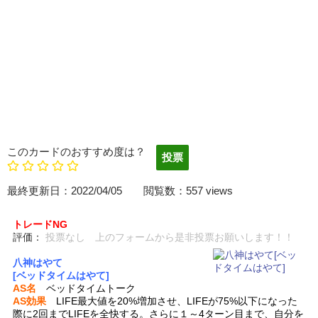
このカードのおすすめ度は？
最終更新日：2022/04/05 閲覧数：557 views
トレードNG
評価：
投票なし 上のフォームから是非投票お願いします！！
八神はやて
[ベッドタイムはやて]
AS名
ベッドタイムトーク
AS効果
LIFE最大値を20%増加させ、LIFEが75%以下になった
際に2回までLIFEを全快する。さらに１～4ターン目まで、自分を