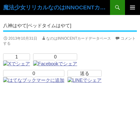
検
魔法少女リリカルなのはINNOCENTカードデータベース
索
コ
ン
メ
八神はやて[ベッドタイムはやて]
テ
イ
ン
ツ
2013年10月31日
なのはINNOCENTカードデータベース
コメント
ン
する
へ
ス
メ
1
0
キ
ニ
ッ
プ
0
送る
ュ
ー