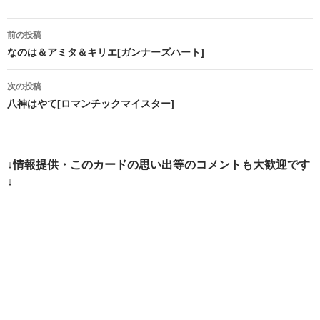
投
前の投稿
稿
なのは＆アミタ＆キリエ[ガンナーズハート]
ナ
次の投稿
ビ
八神はやて[ロマンチックマイスター]
ゲ
ー
↓情報提供・このカードの思い出等のコメントも大歓迎です
シ
↓
ョ
ン