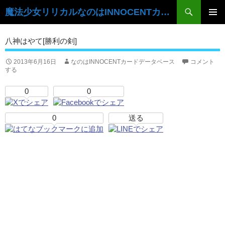
検
魔法少女リリカルなのはINNOCENTカードデータベース
索
コ
ン
メ
八神はやて[勝利の剣]
テ
イ
ン
ツ
2013年6月16日
なのはINNOCENTカードデータベース
コメント
ン
する
へ
ス
メ
0
0
キ
ニ
ッ
プ
0
送る
ュ
ー