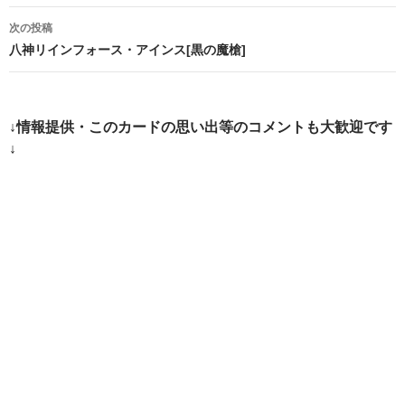
ナ
次の投稿
ビ
八神リインフォース・アインス[黒の魔槍]
ゲ
ー
↓情報提供・このカードの思い出等のコメントも大歓迎です
シ
↓
ョ
ン