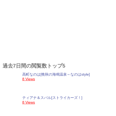
過去7日間の閲覧数トップ5
高町なのは[晩秋の海鳴温泉～なのはstyle]
8 Views
ティアナ＆スバル[ストライカーズ！]
8 Views