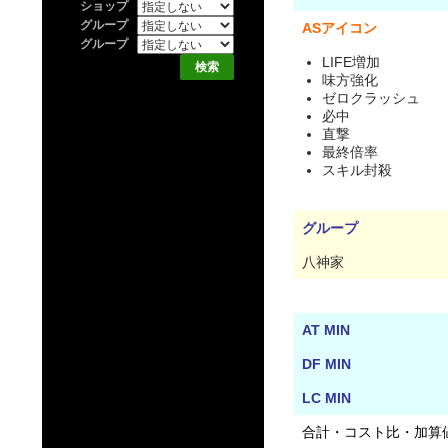
ショップ
グループ
ASアイコン
グループ
LIFE増加
味方強化
ゼロクラッシュ
必中
直撃
最終倍率
スキル封殺
グループ
八神家
AT MIN
DF MIN
LC MIN
合計・コスト比・加算