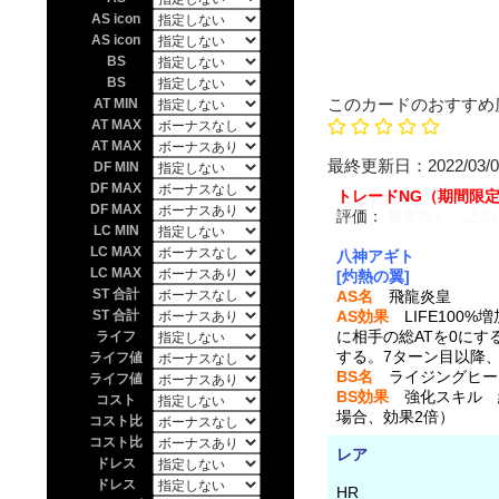
AS icon
AS icon
BS
BS
このカードのおすすめ
AT MIN
AT MAX
AT MAX
最終更新日：20
DF MIN
DF MAX
トレードNG（期間限
DF MAX
評価：
投票なし 上の
LC MIN
LC MAX
八神アギト
LC MAX
[灼熱の翼]
ST 合計
AS名
飛龍炎皇
ST 合計
AS効果
LIFE100%
に相手の総ATを0にす
ライフ
する。7ターン目以降
ライフ値
BS名
ライジングヒー
ライフ値
BS効果
強化スキル 総
コスト
場合、効果2倍）
コスト比
コスト比
レア
ドレス
ドレス
HR