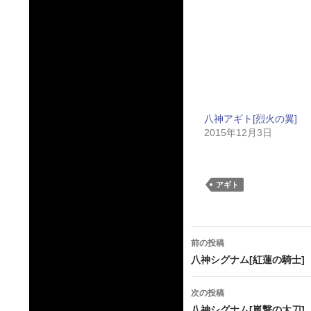
八神アギト[烈火の翼]
2015年12月3日
アギト
投
前の投稿
稿
八神シグナム[紅蓮の騎士]
ナ
次の投稿
ビ
八神シグナム[嵐撃の太刀]