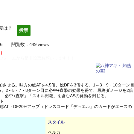
度は？
22/03/06 閲覧数：449 views
定）
フォームから是非投票お願いします！！
増加させる。味方の総ATを4.5倍、総DFを3倍する。1～3・9・10ターン
る。2～5・7・8ターン目に必中+直撃の効果を得て、最終ダメージを2倍
、「必中+直撃」「スキル封殺」を含むASの発動を封じる。
ト
AT・DF20%アップ（ドレスコード「デュエル」のカードがエースの
スタイル
ベルカ