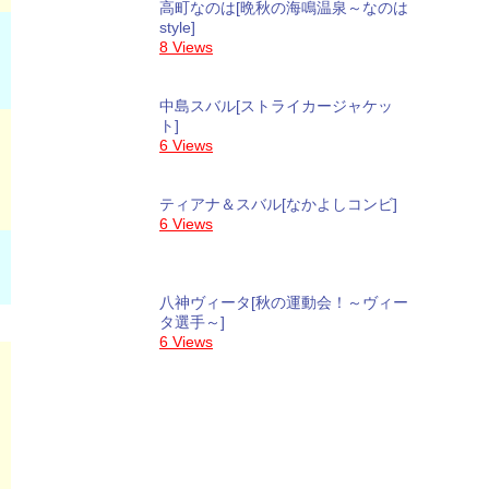
高町なのは[晩秋の海鳴温泉～なのは
style]
8 Views
中島スバル[ストライカージャケッ
ト]
6 Views
ティアナ＆スバル[なかよしコンビ]
6 Views
八神ヴィータ[秋の運動会！～ヴィー
タ選手～]
6 Views