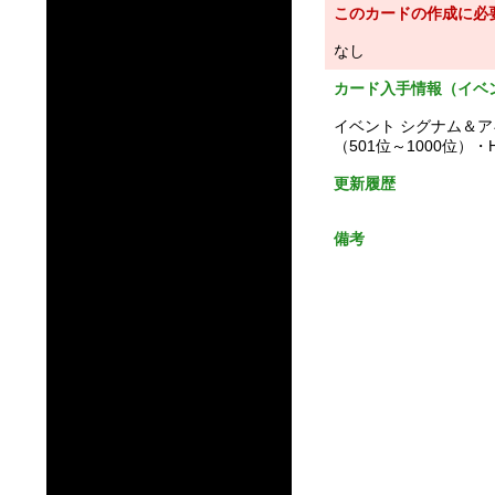
このカードの作成に必
なし
カード入手情報（イベ
イベント シグナム＆ア
（501位～1000位）
更新履歴
備考