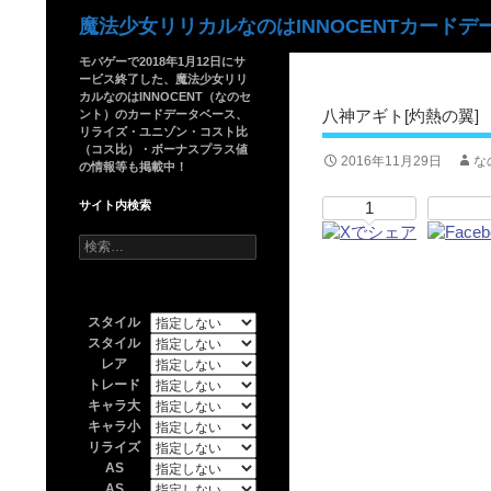
検
魔法少女リリカルなのはINNOCENTカードデ
索
モバゲーで2018年1月12日にサ
ービス終了した、魔法少女リリ
カルなのはINNOCENT（なのセ
八神アギト[灼熱の翼]
ント）のカードデータベース、
リライズ・ユニゾン・コスト比
（コス比）・ボーナスプラス値
2016年11月29日
な
の情報等も掲載中！
サイト内検索
1
検
索:
スタイル
スタイル
レア
トレード
キャラ大
キャラ小
リライズ
AS
AS