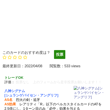
このカードのおすすめ度は？
最終更新日：2022/04/08 閲覧数：533 views
トレードOK
評価：
投票なし 上のフォームから是非投票お願いします！！
八神シグナム
[シュランゲバイセン・アングリフ]
AS名
烈火の剣・追牙
AS効果
レアリティ「R」以下のベルカスタイルカードのATを
2.5倍にし、1ターン目のみ「必中」効果を与える