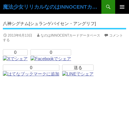
検
魔法少女リリカルなのはINNOCENTカードデータベース
索
コ
ン
メ
八神シグナム[シュランゲバイセン・アングリフ]
テ
イ
ン
ツ
2013年6月13日
なのはINNOCENTカードデータベース
コメント
ン
する
へ
ス
メ
0
0
キ
ニ
ッ
プ
0
送る
ュ
ー