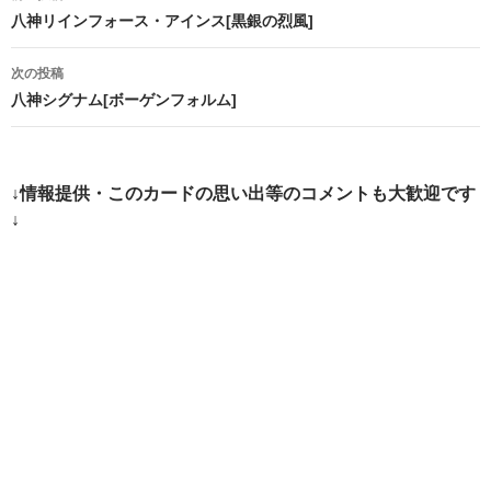
稿
八神リインフォース・アインス[黒銀の烈風]
ナ
次の投稿
ビ
八神シグナム[ボーゲンフォルム]
ゲ
ー
↓情報提供・このカードの思い出等のコメントも大歓迎です
シ
↓
ョ
ン