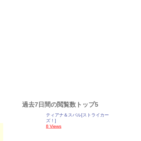
過去7日間の閲覧数トップ5
ティアナ＆スバル[ストライカー
ズ！]
8 Views