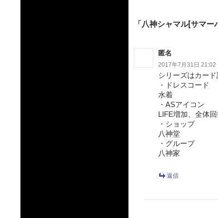
ゲ
ー
「八神シャマル[サマーバ
シ
ョ
匿名
ン
2017年7月31日 21:02
シリーズはカード
・ドレスコード
水着
・ASアイコン
LIFE増加、全
・ショップ
八神堂
・グループ
八神家
返信