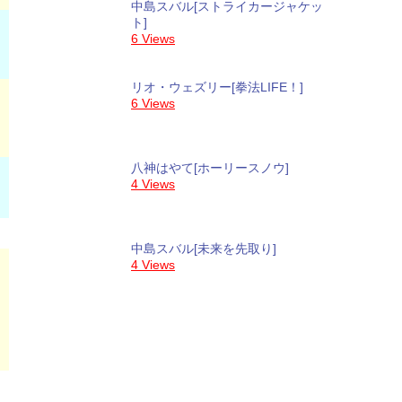
中島スバル[ストライカージャケッ
ト]
6 Views
リオ・ウェズリー[拳法LIFE！]
6 Views
八神はやて[ホーリースノウ]
4 Views
中島スバル[未来を先取り]
4 Views