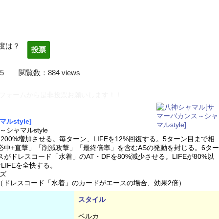
度は？
22/03/05 閲覧数：884 views
フォームから是非投票お願いします！！
style]
ャマルstyle
200%増加させる。毎ターン、LIFEを12%回復する。5ターン目まで相
必中+直撃」「削減攻撃」「最終倍率」を含むASの発動を封じる。6ター
がドレスコード「水着」のAT・DFを80%減少させる。LIFEが80%以
LIFEを全快する。
ズ
%（ドレスコード「水着」のカードがエースの場合、効果2倍）
スタイル
ベルカ