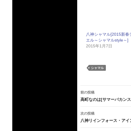
八神シャマル[2015新春
エル～シャマルstyle～]
2015年1月7日
シャマル
投
前の投稿
稿
高町なのは[サマーバカンス～
ナ
次の投稿
ビ
八神リインフォース・アインス