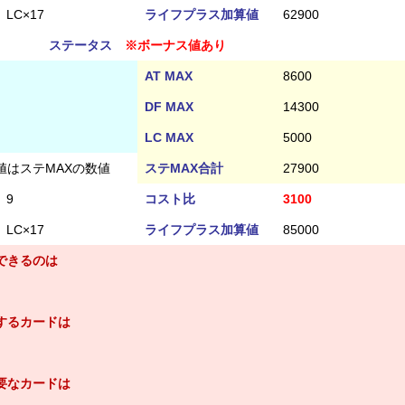
LC×17
ライフプラス加算値
62900
ステータス
※ボーナス値あり
AT MAX
8600
DF MAX
14300
LC MAX
5000
値はステMAXの数値
ステMAX合計
27900
9
コスト比
3100
LC×17
ライフプラス加算値
85000
できるのは
するカードは
要なカードは