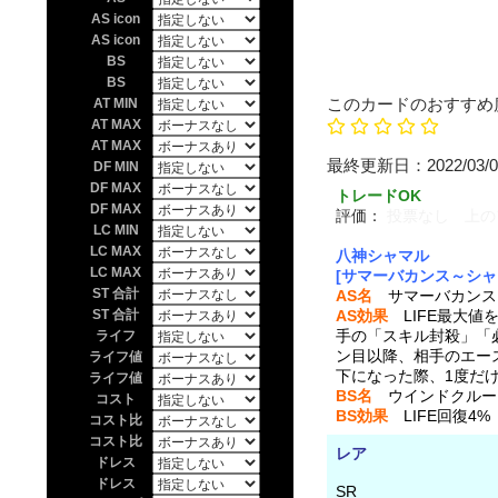
AS icon
AS icon
BS
BS
このカードのおすすめ
AT MIN
AT MAX
AT MAX
最終更新日：20
DF MIN
DF MAX
トレードOK
DF MAX
評価：
投票なし 上の
LC MIN
LC MAX
八神シャマル
LC MAX
[サマーバカンス～シャマル
ST 合計
AS名
サマーバカンス～シ
ST 合計
AS効果
LIFE最大値を
手の「スキル封殺」「
ライフ
ン目以降、相手のエース
ライフ値
下になった際、1度だけ
ライフ値
BS名
ウインドクルー
コスト
BS効果
LIFE回復4
コスト比
コスト比
レア
ドレス
ドレス
SR