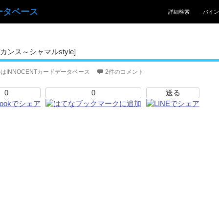
コンテンツへスキッ
ータベース
詳細検索
バイン
ンス～シャマルstyle]
はINNOCENTカードデータベース
2件のコメント
0
0
送る