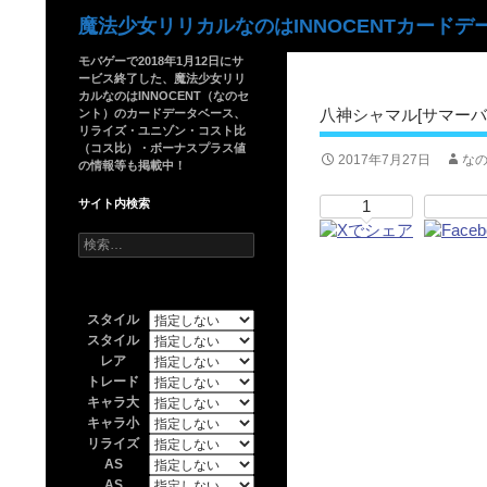
検
魔法少女リリカルなのはINNOCENTカードデ
索
モバゲーで2018年1月12日にサ
ービス終了した、魔法少女リリ
カルなのはINNOCENT（なのセ
八神シャマル[サマーバカ
ント）のカードデータベース、
リライズ・ユニゾン・コスト比
（コス比）・ボーナスプラス値
2017年7月27日
なの
の情報等も掲載中！
サイト内検索
1
検
索:
スタイル
スタイル
レア
トレード
キャラ大
キャラ小
リライズ
AS
AS