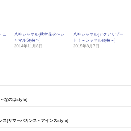
デュ
八神シャマル[秋空花火〜シ
八神シャマル[アクアリゾー
ャマルStyle〜]
ト！～シャマルstyle～]
2014年11月8日
2015年8月7日
なのはstyle]
[サマーバカンス～アインスstyle]