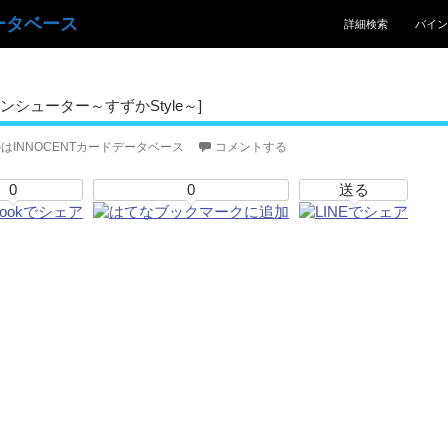
コンテンツへスキッ
ータベース
詳細検索
バイン
シューター～すずかStyle～]
はINNOCENTカードデータベース
コメントする
0
0
送る