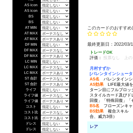
AS icon
AS icon
BS
BS
このカードのおすすめ
AT MIN
AT MAX
AT MAX
最終更新日：202
DF MIN
DF MAX
トレードOK
DF MAX
評価：
投票なし 上の
LC MIN
LC MAX
月村すずか
LC MAX
[バレンタインシューター
ST 合計
AS名
バレンタインシ
ST 合計
AS効果
LIFE最大値
ターン目にフルブロッ
ライフ
スタイルカード及びド
ライフ値
回復」「特殊回復」「
ライフ値
BS名
フローズンキャ
コスト
BS効果
複合スキル L
コスト比
合、威力3倍）
コスト比
ドレス
レア
ドレス