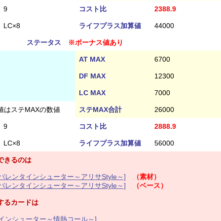
9
コスト比
2388.9
LC×8
ライフプラス加算値
44000
ステータス
※ボーナス値あり
AT MAX
6700
DF MAX
12300
LC MAX
7000
値はステMAXの数値
ステMAX合計
26000
9
コスト比
2888.9
LC×8
ライフプラス加算値
56000
できるのは
レンタインシューター～アリサStyle～]
（素材）
レンタインシューター～アリサStyle～]
（ベース）
するカードは
インシューター～情熱コール～]