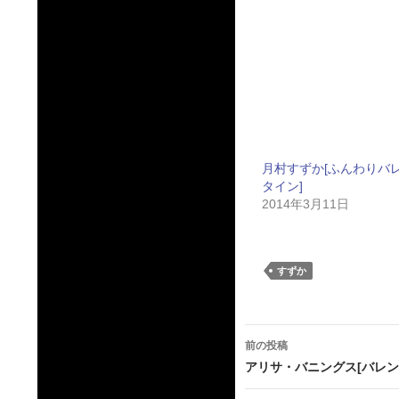
月村すずか[ふんわりバ
タイン]
2014年3月11日
すずか
投
前の投稿
稿
アリサ・バニングス[バレ