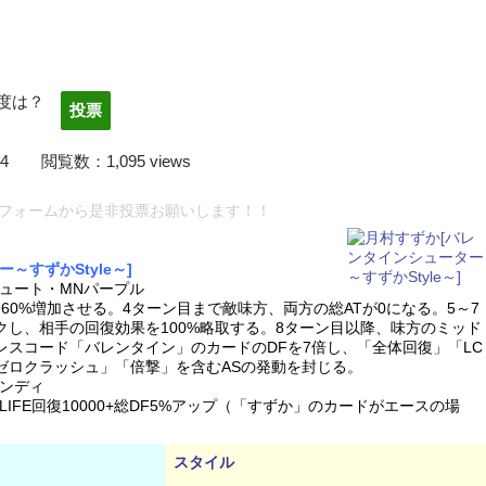
度は？
2/03/14 閲覧数：1,095 views
フォームから是非投票お願いします！！
～すずかStyle～]
ュート・MNパープル
を60%増加させる。4ターン目まで敵味方、両方の総ATが0になる。5～7
クし、相手の回復効果を100%略取する。8ターン目以降、味方のミッド
レスコード「バレンタイン」のカードのDFを7倍し、「全体回復」「LC
ゼロクラッシュ」「倍撃」を含むASの発動を封じる。
ンディ
IFE回復10000+総DF5%アップ（「すずか」のカードがエースの場
スタイル