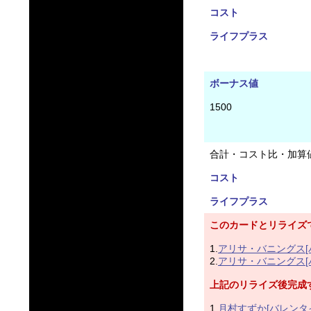
コスト
ライフプラス
ボーナス値
1500
合計・コスト比・加算
コスト
ライフプラス
このカードとリライズ
1.
アリサ・バニングス[バ
2.
アリサ・バニングス[バ
上記のリライズ後完成
1.
月村すずか[バレンタ