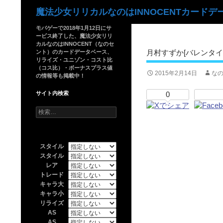
検
魔法少女リリカルなのはINNOCENTカードデ
索
モバゲーで2018年1月12日にサ
ービス終了した、魔法少女リリ
カルなのはINNOCENT（なのセ
月村すずか[バレンタイン
ント）のカードデータベース、
リライズ・ユニゾン・コスト比
（コス比）・ボーナスプラス値
2015年2月14日
なの
の情報等も掲載中！
サイト内検索
0
検
索:
スタイル
スタイル
レア
トレード
キャラ大
キャラ小
リライズ
AS
AS