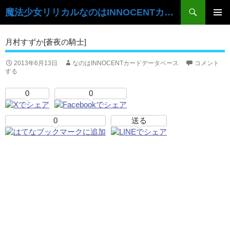
検
魔法少女リリカルなのはINNOCENTカードデータベース
索
コ
ン
メ
月村すずか[蒼夜の騎士]
テ
イ
ン
ツ
2013年6月13日
なのはINNOCENTカードデータベース
コメント
ン
する
へ
ス
メ
0
0
キ
ニ
ッ
プ
0
送る
ュ
ー