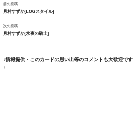
投
前の投稿
稿
月村すずか[LOGスタイル]
ナ
次の投稿
ビ
月村すずか[氷夜の騎士]
ゲ
ー
↓情報提供・このカードの思い出等のコメントも大歓迎です
シ
↓
ョ
ン