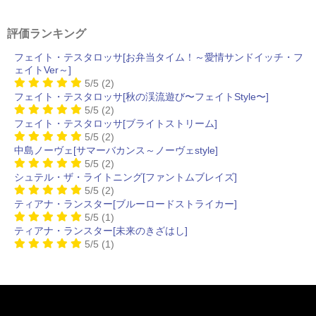
評価ランキング
フェイト・テスタロッサ[お弁当タイム！～愛情サンドイッチ・フ
ェイトVer～]
5/5
(2)
フェイト・テスタロッサ[秋の渓流遊び〜フェイトStyle〜]
5/5
(2)
フェイト・テスタロッサ[ブライトストリーム]
5/5
(2)
中島ノーヴェ[サマーバカンス～ノーヴェstyle]
5/5
(2)
シュテル・ザ・ライトニング[ファントムブレイズ]
5/5
(2)
ティアナ・ランスター[ブルーロードストライカー]
5/5
(1)
ティアナ・ランスター[未来のきざはし]
5/5
(1)