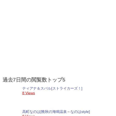
過去7日間の閲覧数トップ5
ティアナ＆スバル[ストライカーズ！]
8 Views
高町なのは[晩秋の海鳴温泉～なのはstyle]