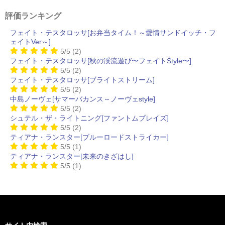
評価ランキング
フェイト・テスタロッサ[お弁当タイム！～愛情サンドイッチ・フ
ェイトVer～]
5/5
(2)
フェイト・テスタロッサ[秋の渓流遊び〜フェイトStyle〜]
5/5
(2)
フェイト・テスタロッサ[ブライトストリーム]
5/5
(2)
中島ノーヴェ[サマーバカンス～ノーヴェstyle]
5/5
(2)
シュテル・ザ・ライトニング[ファントムブレイズ]
5/5
(2)
ティアナ・ランスター[ブルーロードストライカー]
5/5
(1)
ティアナ・ランスター[未来のきざはし]
5/5
(1)