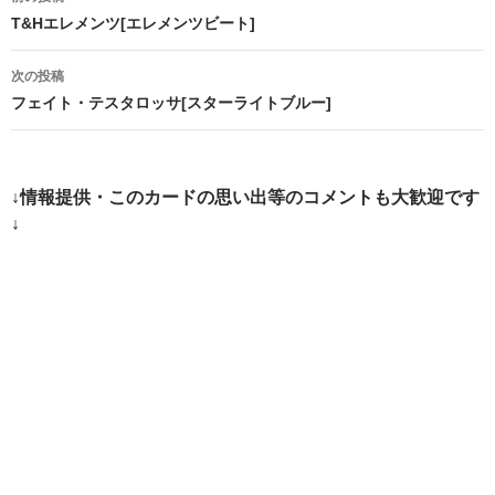
稿
T&Hエレメンツ[エレメンツビート]
ナ
次の投稿
ビ
フェイト・テスタロッサ[スターライトブルー]
ゲ
ー
↓情報提供・このカードの思い出等のコメントも大歓迎です
シ
↓
ョ
ン