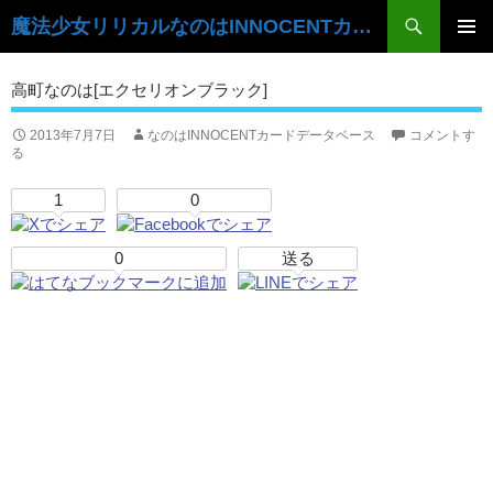
検
魔法少女リリカルなのはINNOCENTカードデータベース
索
コ
ン
メ
高町なのは[エクセリオンブラック]
テ
イ
ン
ツ
2013年7月7日
なのはINNOCENTカードデータベース
コメントす
ン
る
へ
ス
メ
1
0
キ
ニ
ッ
プ
0
送る
ュ
ー