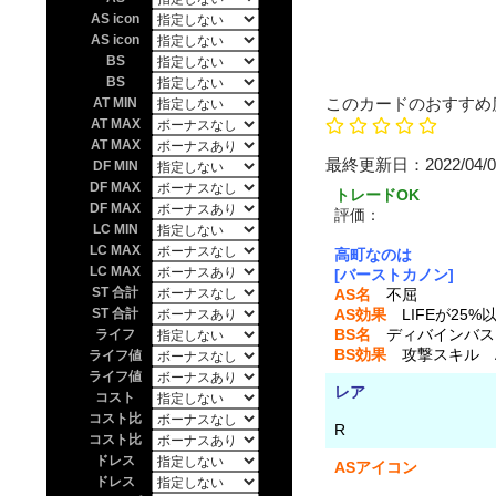
AS icon
AS icon
BS
BS
このカードのおすすめ
AT MIN
AT MAX
AT MAX
最終更新日：202
DF MIN
DF MAX
トレードOK
DF MAX
評価：
投票なし 上の
LC MIN
LC MAX
高町なのは
LC MAX
[バーストカノン]
ST 合計
AS名
不屈
ST 合計
AS効果
LIFEが25%
BS名
ディバインバス
ライフ
BS効果
攻撃スキル 
ライフ値
ライフ値
レア
コスト
コスト比
R
コスト比
ドレス
ASアイコン
ドレス