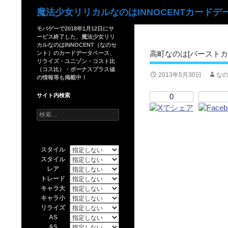
検
魔法少女リリカルなのはINNOCENTカードデ
索
モバゲーで2018年1月12日にサ
ービス終了した、魔法少女リリ
カルなのはINNOCENT（なのセ
高町なのは[バーストカ
ント）のカードデータベース、
リライズ・ユニゾン・コスト比
（コス比）・ボーナスプラス値
2013年5月30日
なの
の情報等も掲載中！
サイト内検索
0
検
索:
スタイル
スタイル
レア
トレード
キャラ大
キャラ小
リライズ
AS
AS