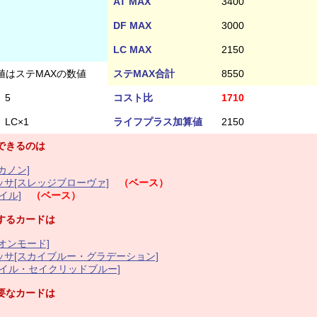
AT MAX
3400
DF MAX
3000
LC MAX
2150
値はステMAXの数値
ステMAX合計
8550
5
コスト比
1710
LC×1
ライフプラス加算値
2150
できるのは
カノン]
サ[スレッジブローヴァ]
（ベース）
イル]
（ベース）
するカードは
オンモード]
サ[スカイブルー・グラデーション]
タイル・セイクリッドブルー]
要なカードは