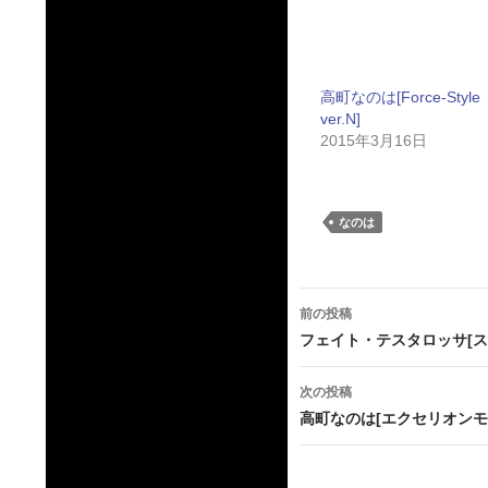
高町なのは[Force-Style
ver.N]
2015年3月16日
なのは
投
前の投稿
稿
フェイト・テスタロッサ[
ナ
次の投稿
ビ
高町なのは[エクセリオンモ
ゲ