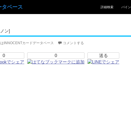
コンテンツへスキッ
ータベース
詳細検索
バイン
ノン]
はINNOCENTカードデータベース
コメントする
0
0
送る