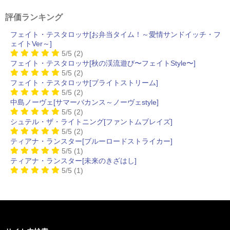
評価ランキング
フェイト・テスタロッサ[お弁当タイム！～愛情サンドイッチ・フ
ェイトVer～]
5/5
(2)
フェイト・テスタロッサ[秋の渓流遊び〜フェイトStyle〜]
5/5
(2)
フェイト・テスタロッサ[ブライトストリーム]
5/5
(2)
中島ノーヴェ[サマーバカンス～ノーヴェstyle]
5/5
(2)
シュテル・ザ・ライトニング[ファントムブレイズ]
5/5
(2)
ティアナ・ランスター[ブルーロードストライカー]
5/5
(1)
ティアナ・ランスター[未来のきざはし]
5/5
(1)