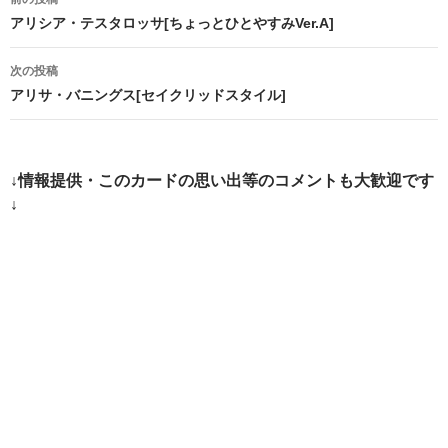
稿
アリシア・テスタロッサ[ちょっとひとやすみVer.A]
ナ
次の投稿
ビ
アリサ・バニングス[セイクリッドスタイル]
ゲ
ー
↓情報提供・このカードの思い出等のコメントも大歓迎です
シ
↓
ョ
ン