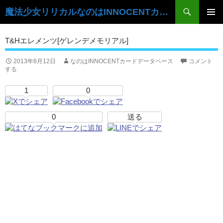
検
魔法少女リリカルなのはINNOCENTカードデータベース
索
コ
ン
メ
T&Hエレメンツ[ゲレンデメモリアル]
テ
イ
ン
ツ
2013年6月12日
なのはINNOCENTカードデータベース
コメント
ン
する
へ
ス
メ
1
0
キ
ニ
ッ
プ
0
送る
ュ
ー